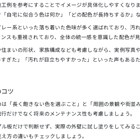
施工例を参考にすることでイメージが具体化しやすくなり
外壁塗装の配色バランスで美観を保つ実践テクニッ
で「自宅に似合う色は何か」「どの配色が長持ちするか」
失敗しない埼玉県の外壁塗装業者選び方
グレー系といった落ち着いた色味が多く選ばれており、汚
外壁塗装業者選びと悪質業者リストの確認方法
ランスも重視されており、全体の統一感を意識した配色が
埼玉県の外壁塗装ランキングを活用した選び方
や住まいの形状、家族構成なども考慮しながら、実例写真
外壁塗装の口コミを比較する際のチェックポイント
手すぎた」「汚れが目立ちやすかった」といった声もある
外壁塗装業者の実績と丁寧な説明で選ぶ基準
2色塗り外壁の費用変動ポイントを解説
外壁塗装2色塗りで費用が変わる理由と対策
のコツ
外壁塗装の配色変更が費用に与える影響を解説
のは「長く飽きない色を選ぶこと」と「周囲の景観や街並
外壁塗装2色使いのメリットとコストの関係
流行だけでなく将来のメンテナンス性も考慮しましょう。
外壁塗装費用の見積もりで注意したいポイント
プル板だけで判断せず、実際の外壁に試し塗りをしてみる
高級感と街並み対応の配色コーディネート法
見え方の違いもチェックしましょう。