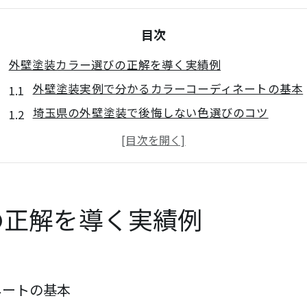
目次
外壁塗装カラー選びの正解を導く実績例
外壁塗装実例で分かるカラーコーディネートの基本
埼玉県の外壁塗装で後悔しない色選びのコツ
外壁塗装に強い業者の実績から学ぶ配色パターン
外壁塗装と家全体のバランスを意識した色決め法
外壁塗装の人気色と長く飽きない配色選びの秘訣
調和も美観も両立する外壁塗装の配色術
の正解を導く実績例
外壁塗装で街並みと調和する配色のポイント
外壁塗装カラー選びで統一感を生み出すテクニック
外壁塗装に適したベース色とアクセント色の選び方
ネートの基本
外壁塗装で高級感とナチュラルさを両立する方法