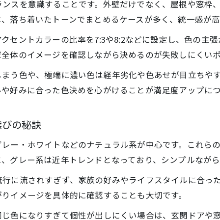
ランスを意識することです。外壁だけでなく、屋根や窓枠
は、落ち着いたトーンでまとめるケースが多く、統一感が高
クセントカラーの比率を7:3や8:2などに設定し、色の主
家全体のイメージを確認しながら決めるのが失敗しにくい
しまう色や、極端に濃い色は経年劣化や色あせが目立ちや
ルや好みに合った色決めを心がけることが満足度アップに
選びの秘訣
グレー・ホワイトなどのナチュラル系が中心です。これら
に、グレー系は近年トレンドとなっており、シンプルながら
流行に流されすぎず、家族の好みやライフスタイルに合っ
がりイメージを具体的に確認することも大切です。
同じ色になりすぎて個性が出しにくい場合は、玄関ドアや