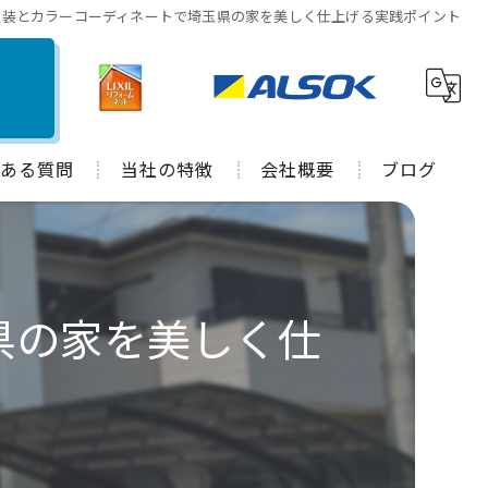
塗装とカラーコーディネートで埼玉県の家を美しく仕上げる実践ポイント
ある質問
当社の特徴
会社概要
ブログ
水回り
施工事例
キッチン
コラム
県の家を美しく仕
お風呂
トイレ
外装