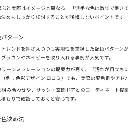
外壁塗装で高級感を演出する配色のコツ
選ぶと実際はイメージと異なる」「派手な色は数年で飽き
街並みに合う外壁塗装カラーの選び方を解説
色決めもしっかり検討することが後悔しないポイントです
外壁塗装の色彩バランスで上品な仕上がりに
外壁塗装で失敗しない高級感と調和の両立術
色パターン
外壁塗装の配色事例から学ぶ美観維持の方法
、トレンドを押さえつつも実用性を重視した配色パターン
外壁塗装を成功に導くカラーシミュレーション
てブラウンやネイビーを取り入れる事例が人気です。
外壁塗装のカラーシミュレーション活用法
カラーシミュレーションの提案力が高く、「汚れが目立ち
外壁塗装の色選びを失敗しないための手順
（例：色彩デザイン 口コミ）でも、実際の配色例やアド
お問い合わせはこちら
お問い合わせはこちら
外壁塗装で満足度を高めるシミュレーション実例
の組み合わせや、サッシ・玄関ドアとのコーディネート提
外壁塗装シミュレーションで比較すべきポイント
見積もりで確認しておくと安心です。
外壁塗装カラーシミュレーションのメリットと注意
た色決め法