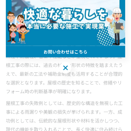
性が大きく変化してきたことがわかります。江戸時代は
素材や形状の多様化が進み、明治以降は西洋建築の影響
で金属屋根やスレートなど新しい材料が登場しました。
屋根工事は、時代ごとの建築技術や生活様式に合わせて
進化してきました。
現代の埼玉県では、歴史的な屋根の意匠を残しつつ、断
お問い合わせはこちら
熱性や耐震性、省エネ性能などが重視されています。屋
根工事の際には、過去の材料や形状の特徴を踏まえたう
お問い合わせはこちら
えで、最新の工法や補助金制度も活用することが合理的
な選択となります。屋根の歴史を知ることで、修繕やリ
フォーム時の判断基準が明確になります。
屋根工事の失敗例としては、歴史的な構造を無視した工
事による雨漏りや美観の損失が挙げられます。一方、成
功例としては、伝統的な屋根形状や材料を活かしつつ、
現代の機能を取り入れることで、長く快適に住み続けら