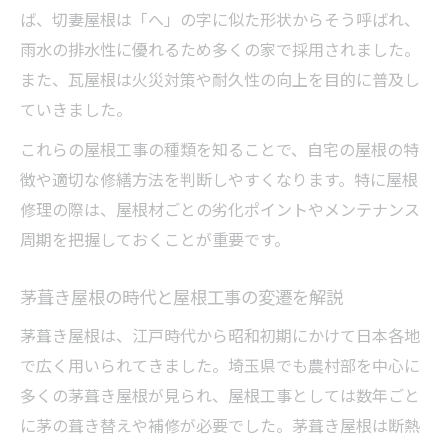
ば、切妻屋根は「へ」の字に似た形状からそう呼ばれ、
屋根瓦の由来と工事の変遷とは
雨水の排水性に優れるため多くの家で採用されました。
屋根工事の歴史から見る瓦屋根の由来とは
また、瓦屋根は火災対策や耐久性の向上を目的に普及し
屋根瓦の歴史と屋根工事方法の変遷を解説
ていきました。
屋根工事の観点で知る瓦の普及と改良の流
これらの屋根工事の種類を知ることで、自宅の屋根の特
れ
徴や適切な修繕方法を判断しやすくなります。特に屋根
屋根工事でわかる瓦屋根の耐久性と魅力
修理の際は、屋根材ごとの劣化ポイントやメンテナンス
屋根工事の進化に伴う瓦屋根の修理方法の
周期を把握しておくことが重要です。
変化
修繕に生かす屋根工事の歴史的教訓
茅葺き屋根の時代と屋根工事の変遷を解説
屋根工事の歴史から修繕に役立つ知恵を学
茅葺き屋根は、江戸時代から昭和初期にかけて日本各地
ぶ
で広く用いられてきました。埼玉県でも農村部を中心に
屋根工事で培われた修繕判断の基準を知る
多くの茅葺き屋根が見られ、屋根工事としては数年ごと
に茅の葺き替えや補修が必要でした。茅葺き屋根は断熱
屋根工事の歴史的教訓が今に生きる理由