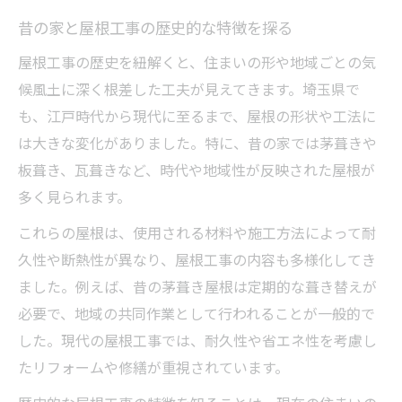
江戸時代から広がる屋根の種類
昔の家と屋根工事の歴史的な特徴を探る
江戸時代の屋根工事に見る屋根の種類の広
屋根工事の歴史を紐解くと、住まいの形や地域ごとの気
がり
候風土に深く根差した工夫が見えてきます。埼玉県で
屋根工事からわかる江戸時代の板葺き屋根
も、江戸時代から現代に至るまで、屋根の形状や工法に
事情
は大きな変化がありました。特に、昔の家では茅葺きや
屋根工事の観点で見る江戸時代の屋根材の
板葺き、瓦葺きなど、時代や地域性が反映された屋根が
変化
多く見られます。
屋根工事と江戸時代に普及した屋根形状の
これらの屋根は、使用される材料や施工方法によって耐
秘密
久性や断熱性が異なり、屋根工事の内容も多様化してき
屋根の歴史と屋根工事の関連性を時代で比
ました。例えば、昔の茅葺き屋根は定期的な葺き替えが
較
必要で、地域の共同作業として行われることが一般的で
屋根修理の歴史背景と実用知識
した。現代の屋根工事では、耐久性や省エネ性を考慮し
屋根工事の歴史を生かした修理ポイント解
たリフォームや修繕が重視されています。
説