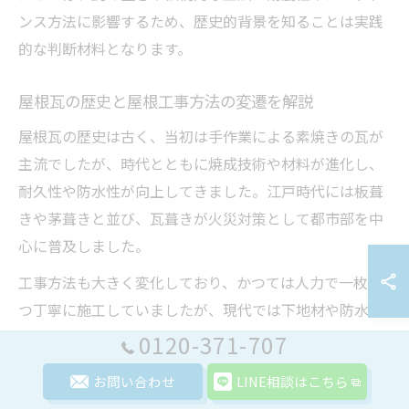
ンス方法に影響するため、歴史的背景を知ることは実践
的な判断材料となります。
屋根瓦の歴史と屋根工事方法の変遷を解説
屋根瓦の歴史は古く、当初は手作業による素焼きの瓦が
主流でしたが、時代とともに焼成技術や材料が進化し、
耐久性や防水性が向上してきました。江戸時代には板葺
きや茅葺きと並び、瓦葺きが火災対策として都市部を中
心に普及しました。
工事方法も大きく変化しており、かつては人力で一枚ず
つ丁寧に施工していましたが、現代では下地材や防水シ
ートの導入、カバー工法など最新技術が取り入れられて
0120-371-707
います。埼玉県では、地元の気候や風土に合わせた工法
お問い合わせ
LINE相談はこちら
が発展し、台風やゲリラ豪雨といった自然災害への備え