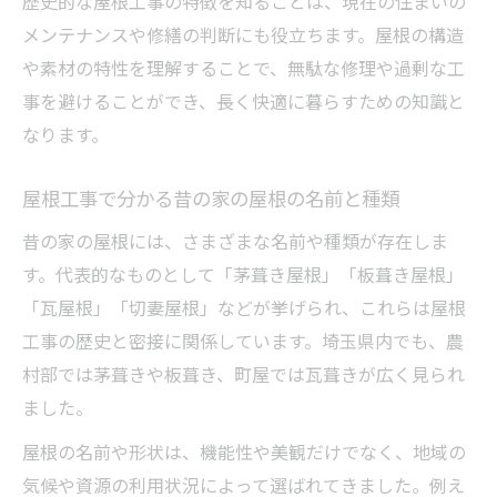
歴史的な屋根工事の特徴を知ることは、現在の住まいの
屋根修理の歴史と屋根工事の実用的な知識
メンテナンスや修繕の判断にも役立ちます。屋根の構造
屋根工事と昔の修理方法から学ぶ注意点
や素材の特性を理解することで、無駄な修理や過剰な工
飛び込み修理と屋根工事の信頼性を見極め
事を避けることができ、長く快適に暮らすための知識と
る
なります。
屋根工事の歴史が教える実践的な修理判断
屋根工事で分かる昔の家の屋根の名前と種類
法
切妻屋根が生まれた理由を探る
昔の家の屋根には、さまざまな名前や種類が存在しま
す。代表的なものとして「茅葺き屋根」「板葺き屋根」
切妻屋根と屋根工事の歴史的な関係を考察
「瓦屋根」「切妻屋根」などが挙げられ、これらは屋根
屋根工事で分かる切妻屋根の形と普及理由
工事の歴史と密接に関係しています。埼玉県内でも、農
切妻屋根が「へ」の字と呼ばれる理由を解
村部では茅葺きや板葺き、町屋では瓦葺きが広く見られ
説
ました。
屋根工事の観点から見る切妻屋根の機能性
屋根の名前や形状は、機能性や美観だけでなく、地域の
切妻屋根と屋根工事の進化による安心な住
気候や資源の利用状況によって選ばれてきました。例え
まい