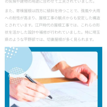
の気候や建物の用途に合わせて工夫されていました。
また、寄棟屋根は四方に傾斜を持つことで、強風や大雨
への耐性が高まり、屋根工事の観点からも安定した構造
とされています。江戸時代の屋根工事では、これらの形
状を活かした設計や補修が行われていました。特に埼玉
県のような平野部では、切妻屋根が多く見られます。
現代においても、屋根工事を行う際は歴史的な屋根形状
の特徴を理解することが重要です。例えば、切妻屋根は
メンテナンスが比較的しやすく、雨漏り対策にも有効で
す。屋根形状の選択は、長期的な住まいの快適性や安全
性に直結します。
屋根の歴史と屋根工事の関連性を時代で比較
屋根の歴史を時代ごとに見ると、屋根工事の内容や重要