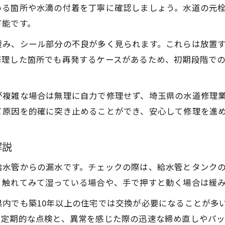
トイレの水が止まらない際のチェーン点検
いる箇所や水滴の付着を丁寧に確認しましょう。水道の元
水漏れが止まらない時の応急対応法
可能です。
トイレ水漏れ時は止水栓をすぐ閉めよう
緩み、シール部分の不良が多く見られます。これらは放置
タンク内のチェーンや浮き玉の応急処置法
修理した箇所でも再発するケースがあるため、初期段階で
給水ホース・ジョイント部の緊急対応手順
床や壁が濡れた時の二次被害最小化方法
が複雑な場合は無理に自力で修理せず、埼玉県の水道修理
水が止まらない場合の簡単な見分け方解説
て原因を的確に突き止めることができ、安心して修理を進
漏水箇所が不明な時の調査手順とは
トイレ水漏れ箇所不明時の段階的調査方法
解説
水道メーターパイロットで漏水を確認する
給水管からの漏水です。チェックの際は、給水管とタンク
見えない場所の水漏れは専門調査が重要
。触れてみて湿っている場合や、手で押すと動く場合は緩
床下や配管内部の水漏れ発見ポイント解説
内でも築10年以上の住宅では交換が必要になることが多
調査内容や費用の目安を事前に知る方法
。定期的な点検と、異常を感じた際の迅速な締め直しやパッ