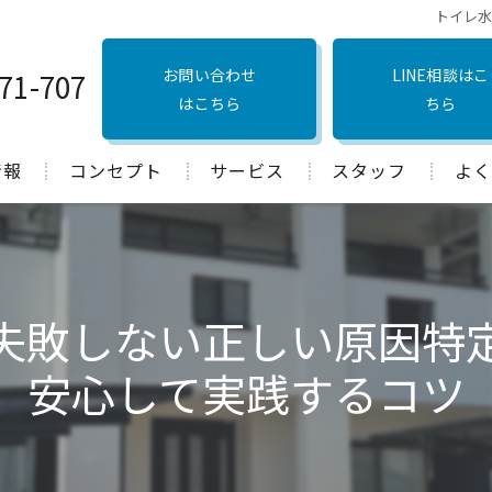
トイレ
お問い合わせ
LINE相談はこ
71-707
はこちら
ちら
情報
コンセプト
サービス
スタッフ
よく
口コミ
失敗しない正しい原因特
安心して実践するコツ