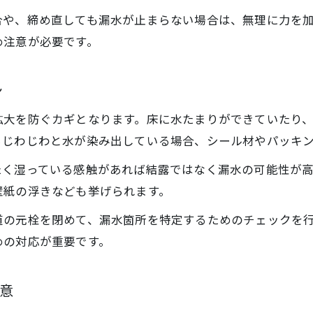
自己判断と業者依頼の見極めポイント
合や、締め直しても漏水が止まらない場合は、無理に力を
トイレ水漏れ自力対応の判断ポイント紹介
め注意が必要です。
業者依頼が必要な水漏れ状況とは何か
修理範囲と費用負担の自己判断基準
ン
トイレ水漏れの再発防止策と専門家活用
拡大を防ぐカギとなります。床に水たまりができていたり
調査費用がかかる場合の注意点まとめ
らじわじわと水が染み出している場合、シール材やパッキ
安心して進める費用負担と相談の流れ
たく湿っている感触があれば結露ではなく漏水の可能性が
トイレ水漏れ時の費用負担区分を確認しよう
壁紙の浮きなども挙げられます。
お問い合わせはこちら
お問い合わせはこちら
賃貸と持ち家で異なる負担と対応の違い
道の元栓を閉めて、漏水箇所を特定するためのチェックを
保険や管理会社への相談時の注意事項
めの対応が重要です。
業者見積り前に知るべき費用のポイント
安心して相談するための情報整理方法
意