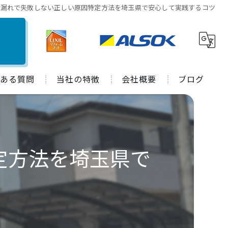
水漏れで失敗しない正しい原因特定方法を埼玉県で安心して実践するコツ
ある質問
当社の特徴
会社概要
ブログ
水回り
施工事例
キッチン
コラム
定方法を埼玉県で
お風呂
トイレ
外装