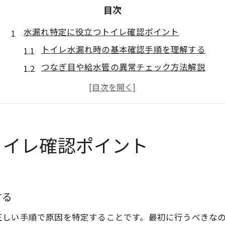
目次
水漏れ特定に役立つトイレ確認ポイント
トイレ水漏れ時の基本確認手順を理解する
つなぎ目や給水管の異常チェック方法解説
床やタンク周辺からの水漏れ初期サイン
U字トラップや排水管も水漏れ原因に注意
見落としやすい浮き玉・チェーン部分も確認
つなぎ目や給水管トラブルの見抜き方
トイレ確認ポイント
トイレ水漏れ発生時のつなぎ目点検ポイント
給水管やナットのゆるみによる水漏れ兆候
S字・U字トラップ周辺の水漏れ事例紹介
する
排水管水漏れを判断するチェックリスト
正しい手順で原因を特定することです。最初に行うべきな