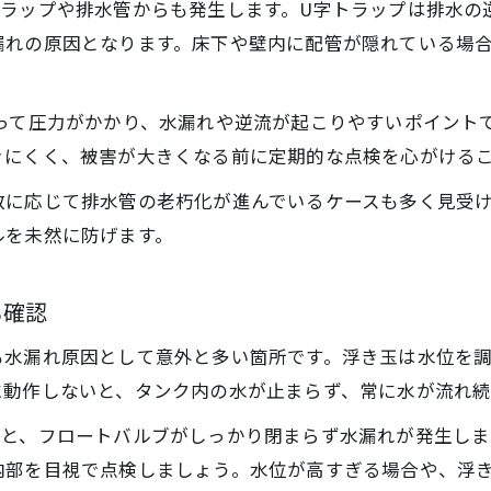
トラップや排水管からも発生します。U字トラップは排水の
漏れの原因となります。床下や壁内に配管が隠れている場
って圧力がかかり、水漏れや逆流が起こりやすいポイント
きにくく、被害が大きくなる前に定期的な点検を心がける
数に応じて排水管の老朽化が進んでいるケースも多く見受
ルを未然に防げます。
も確認
も水漏れ原因として意外と多い箇所です。浮き玉は水位を
に動作しないと、タンク内の水が止まらず、常に水が流れ
いと、フロートバルブがしっかり閉まらず水漏れが発生しま
内部を目視で点検しましょう。水位が高すぎる場合や、浮