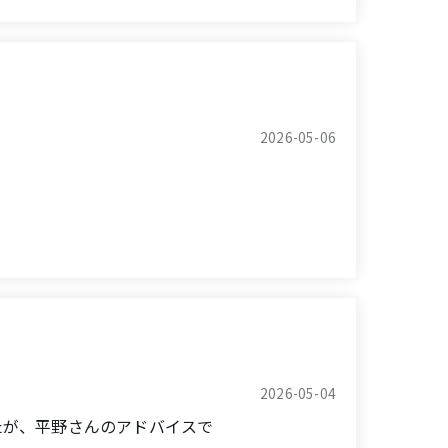
2026-05-06
nt door.
した。
ith the sales representative, and the work
んなにお忙しい中でも、最後の確認に戻って来
to achieve exactly what we wanted.
お任せする事ができました。
uly catered to the customer's needs.
2026-05-04
たが、平野さんのアドバイスで
.