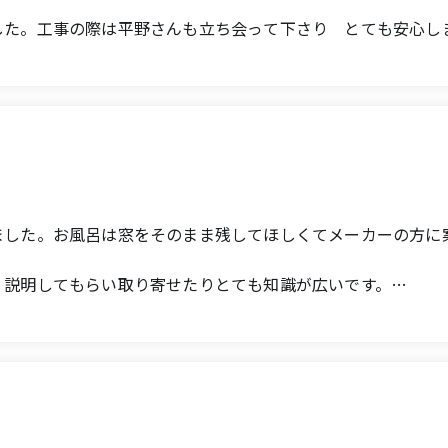
した。工事の際は平野さんも立ち会って下さり とても安心し
たので 新築になったような出来栄えでした。
ム会社さんです。
した。
ます
just one day. There were so many types of front doors to 
, the door has been transformed into something I'm very ha
nk (interior), toilet (interior), and interior windows.
ish is beautiful. Mr. Hirano was also present during the 
ました。お風呂は窓をそのまま残してほしくてメーカーの方に
it's become so much more comfortable! Thank you so much
く説明してもらい取り寄せたりとても知識が広いです。
 and sincere, easy to talk to, and always responded quickly
l work four years ago, the result is like a brand new house.
私達に寄り添ってくれていたのでとてもありがたかったです。
でした。
y accommodated them each time, and we are very grateful.
りは100点満点以上です。本当にありがとうございました。
gan, and after the work started, he visited the site every
 check, and the cleaning after the work was done was very