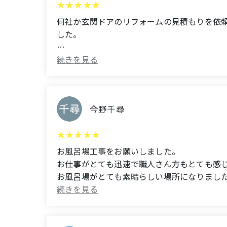
We had our kitchen and bathroom renovated
All the craftsmen were very pleasant, and t
who kindly accommodated our request.
何社か玄関ドアのリフォームの見積もりを依
work to him with peace of mind until the e
した。
Whenever we mentioned a minor concern, the
We had many concerns because of the small 
extensive.
(Translated by Google)
I requested quotes from several companies f
We got quotes from several companies, but
Mr. Hirano always came in the mornings and 
like to use their services again if I need to 
Thank you to Mr. Hirano and Mr. Arai for you
All the craftsmen were also very kind, effici
今野千尋
They are a trustworthy renovation company 
Thanks to Mr. Hirano and Mr. Koga, the finish
again next time.
お風呂場工事をお願いしました。
We look forward to working with you again 
お仕事がとても迅速で職人さん方もとても感
お風呂場がとても素晴らしい場所になりまし
(Translated by Google)
We asked them to do some work on our ba