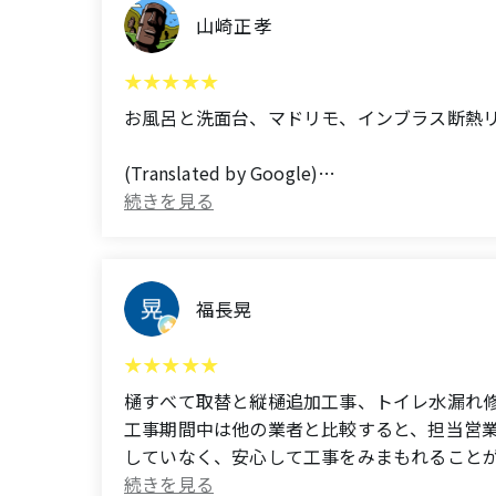
The work was done very quickly and the cra
山崎正孝
Thank you so much for making our bathroom
お風呂と洗面台、マドリモ、インブラス断熱
(Translated by Google)
I had my bathroom and sink renovated with M
about renovating my Japanese-style room.
福長晃
樋すべて取替と縦樋追加工事、トイレ水漏れ
工事期間中は他の業者と比較すると、担当営
していなく、安心して工事をみまもれること