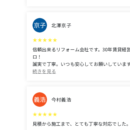
(Translated by Google)
We asked them to carry out three repairs: re
prevention work. We were very satisfied with
北澤京子
Compared to other contractors, during the c
things and give advice to the contractors, 
We plan to ask them to paint the exterior wa
信頼出来るリフォーム会社です。30年賃貸経
ロ！
誠実で丁寧。いつも安心してお願いしていま
(Translated by Google)
This is a trustworthy renovation company. I
They're the pros, especially when it comes
今村義浩
They're honest and thorough. I always feel a
見積から施工まで、とても丁寧な対応でした