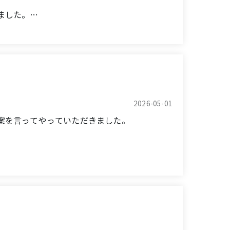
ました。
choose from, and I had a hard time
ppy with.
2026-05-01
construction, which gave me great peace of
案を言ってやっていただきました。
.
 to our inquiries.
次回もお願いしたいと思います。
 morning, always being attentive. No matter
 thorough.