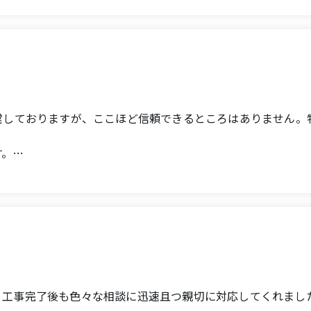
placing all gutters, adding downspouts, repairing a leaking
 the results of each.
onstruction period, the sales representative came to the s
never leaving things up to them, so we were able to keep a
lls in a few years.
営しておりますが、ここほど信頼できるところはありません。
す。
've been managing rental properties for 30 years, and I've
 to complex plumbing issues!
t ease when I ask them for help.
。工事完了後も色々な相談に迅速且つ親切に対応してくれまし