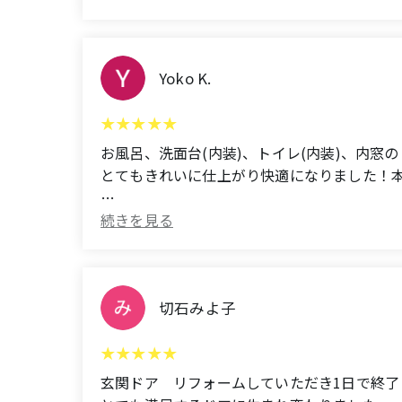
Thank you.
小さな質問にもお応えくださり、ユーザーに
何かある時は、次回もおうちドクターさんに
Yoko K.
ありがとうございました。
(Translated by Google)
We would like to express our sincere gratitu
お風呂、洗面台(内装)、トイレ(内装)、内窓
とてもきれいに仕上がり快適になりました！
We requested the installation of double-gla
担当の古賀さん、とても丁寧で誠実な方で、
Because our house is older, the situation w
何度も変更をお願いしてしまいましたが、そ
was completed successfully.
工事前のご近所への挨拶、工事開始後は毎朝
て下さり、作業後の清掃もとても丁寧でした
They took our opinions into consideration, 
切石みよ子
職人の皆様も感じの良い方ばかりで、古賀さ
They answered even our smallest questions, 
狭いスペースで色々悩みましたが、希望をし
玄関ドア リフォームしていただき1日で終
If we have any further needs in the future, 
数社見積もりを取りましたが、おうちドクタ