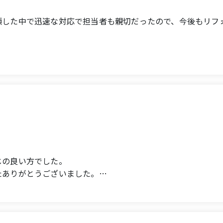
. For the bathroom, we wanted to keep the window, and w
hanks to Mr. Koga's personality, the atmosphere on site wa
頼した中で迅速な対応で担当者も親切だったので、今後もリフ
nd.
y immediately provided clear explanations and even sourc
space, but we were happy that our wishes were fully reali
or renovating my front door, and they responded quickly an
 we are so glad we chose Ouchi Doctor!
at the end of the workday to be there for us, which we gre
renovate any areas in the future.
r help.
ent, and meticulous in their work.
that you can rely on with peace of mind.
ed result is more than perfect. We are truly grateful. We wo
お問い合わせはこちら
on the kitchen.
じの良い方でした。
たありがとうございました。
throom.