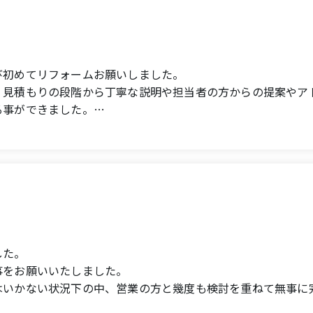
び初めてリフォームお願いしました。
、見積もりの段階から丁寧な説明や担当者の方からの提案やア
る事ができました。
して下さりありがとうございました。
ch and requested their services for my first home renovati
enovation, and I was very satisfied with the thorough expl
g from the estimation stage.
した。
 and I felt at ease entrusting the work to them.
事をお願いいたしました。
most constantly throughout the work.
はいかない状況下の中、営業の方と幾度も検討を重ねて無事に
e future!
知恵を絞っていただき、思い通りの形におさまることが出来ま