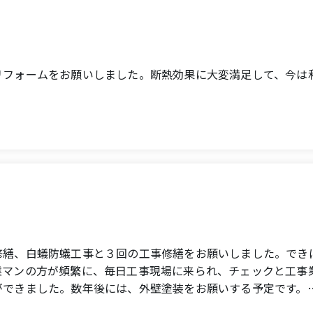
ftsmen were very nice.
 a wonderful place.
リフォームをお願いしました。断熱効果に大変満足して、今は
adrimo and Inbras insulation. I am very satisfied with the
修繕、白蟻防蟻工事と３回の工事修繕をお願いしました。でき
業マンの方が頻繁に、毎日工事現場に来られ、チェックと工事
ができました。数年後には、外壁塗装をお願いする予定です。