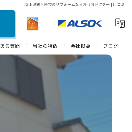
埼玉県鶴ヶ島市のリフォームならおうちドクター | 口コミ
ある質問
当社の特徴
会社概要
ブログ
水回り
施工事例
キッチン
コラム
お風呂
トイレ
外装