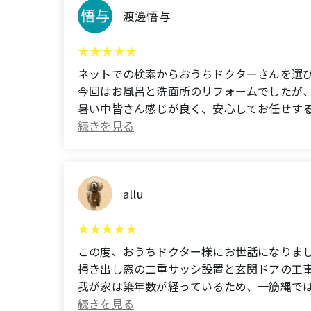
渡邊悟与
ネットでの検索からおうちドクターさんを選
今回はお風呂と洗面所のリフォームでしたが
暑い中皆さん感じが良く、安心してお任せす
担当の古賀さんもほとんど付きっきりで作業
今後またご相談させて頂きます！
宜しくお願いします。
allu
(Translated by Google)
I chose Ouchi Doctor through an online sear
This time, it was a bathroom and washroom r
received from the person in charge, startin
この度、おうちドクター様にお世話になりま
Everyone was very pleasant despite the heat,
掃き出し窓の二重サッシ設置と玄関ドアの工
Thank you to Mr. Koga, who was with me al
我が家は築年数が経っているため、一筋縄で
I will definitely consult with you again in th
こちらの意見も考慮していただき、たくさん