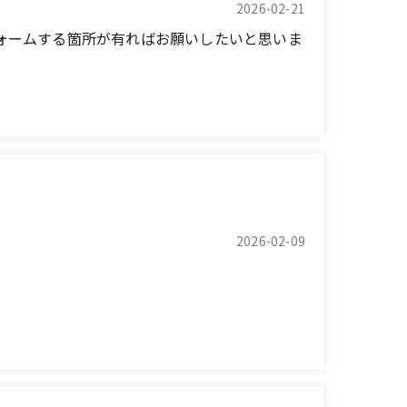
e discussed this with the manufacturer,
2026-02-21
s good, and we were able to entrust the
ォームする箇所が有ればお願いしたいと思いま
ed parts for us; their knowledge is
zed.
d the staff were very friendly, so I would
atly appreciated.
uld definitely like to request their services
2026-02-09