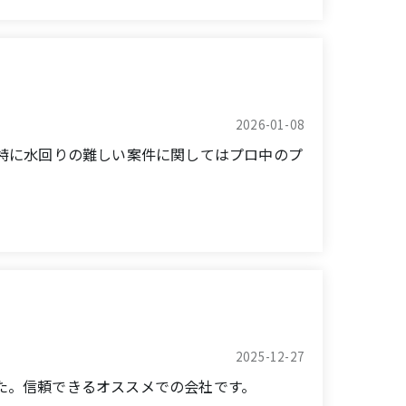
 toilet, and carrying out termite
ite more frequently, every day, to check
 close eye on the work with peace of mind.
2026-01-08
特に水回りの難しい案件に関してはプロ中のプ
 never found a more trustworthy company.
2025-12-27
た。信頼できるオススメでの会社です。