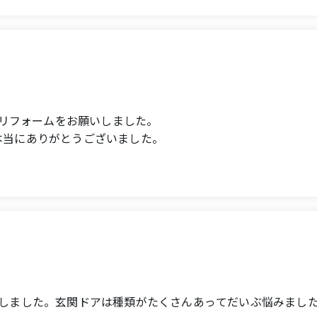
寄り添ったとても丁寧なお仕事をされていると感じました。
お願いしたいと思います。
de to Ouchi Doctor for their assistance.
のリフォームをお願いしました。
本当にありがとうございました。
zed windows on our sliding doors and the repair of our fro
相談しやすく、問い合わせにもいつも迅速に対応してくだいま
as not straightforward, but we had numerous discussions w
の都度快く対応していただき、とても感謝しています。
現場に足を運んで下さり、常に気を配っていただきました。ど
。
put a lot of thought into the solution, and we were able 
んのお人柄のおかげで現場の雰囲気も良く、最後まで安心して
and we felt that they were doing very careful work that tr
っかり形にしていただけて嬉しかったです。
了しました。玄関ドアは種類がたくさんあってだいぶ悩みまし
we would like to ask Ouchi Doctor for their assistance again
ーさんにお願いして本当によかったです！