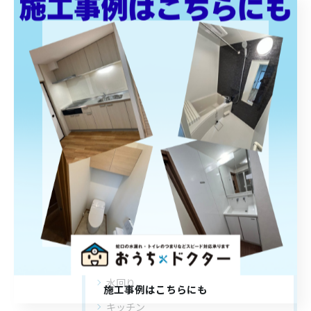
今日は嬉しいニュースがあります🎉
2026/07/08
1
2
3
4
5
...
8
カテゴリー
Categories
全てのカテゴリー
施工事例
水回り
施工事例はこちらにも
キッチン