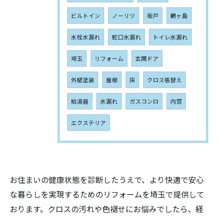
ビルトイン
ノーリツ
坂戸
鶴ヶ島
水栓水漏れ
蛇口水漏れ
トイレ水漏れ
埼玉
リフォーム
玄関ドア
外壁塗装
屋根
床
クロス張替え
給湯器
水漏れ
ガスコンロ
内窓
エクステリア
お住まいの健康状態を診断したうえで、より快適で安心
な暮らしを実現するためのリフォームを埼玉で提供して
お問い合わせはこちら
おります。クロスの汚れや色褪せにお悩みでしたら、経