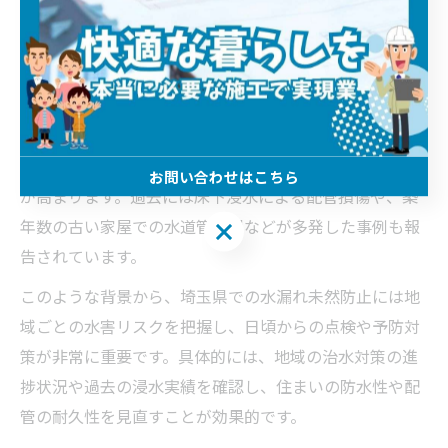
地形的にも低地が多いことから水害発生リスクが高い地
域として知られています。特に近年は異常気象の影響で
大雨や台風による洪水が増加しており、住まいの水漏れ
トラブルと密接に関係しています。
水害が起こると河川の氾濫や下水道の逆流が発生しやす
くなり、住宅の基礎部分や配管設備からの水漏れリスク
お問い合わせはこちら
が高まります。過去には床下浸水による配管損傷や、築
年数の古い家屋での水道管破損などが多発した事例も報
お問い合わせはこちら
告されています。
このような背景から、埼玉県での水漏れ未然防止には地
域ごとの水害リスクを把握し、日頃からの点検や予防対
策が非常に重要です。具体的には、地域の治水対策の進
捗状況や過去の浸水実績を確認し、住まいの防水性や配
管の耐久性を見直すことが効果的です。