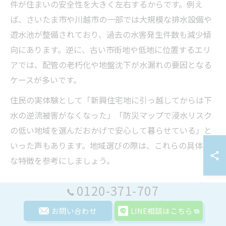
件が住まいの安全性を大きく左右するからです。例え
ば、さいたま市や川越市の一部では大規模な排水設備や
遊水池が整備されており、過去の水害発生件数も減少傾
向にあります。逆に、古い市街地や低地に位置するエリ
アでは、配管の老朽化や地盤沈下が水漏れの要因となる
ケースが多いです。
住民の実体験として「新興住宅地に引っ越してからは下
水の逆流被害がなくなった」「防災マップで浸水リスク
の低い地域を選んだおかげで安心して暮らせている」と
いった声もあります。地域選びの際は、これらの具体的
な特徴を参考にしましょう。
0120-371-707
治水対策が進むエリアの見極めポイント
治水対策が進んでいるエリアを選ぶことは、水漏れ未然
お問い合わせ
LINE相談はこちら
防止の大きな鍵です。具体的には、自治体の治水事業の