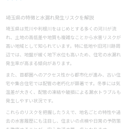
水漏れリスクを減らす住宅設備の選び方
配管の老朽化を見抜くための観察ポイント
埼玉県の特徴と水漏れ発生リスクを解説
水漏れ予防に役立つ簡単な点検方法とは
埼玉県は荒川や利根川をはじめとする多くの河川が流
家族みんなで取り組む水漏れ防止の工夫
れ、土地の高低差や地質も複雑なことから水害リスクが
気になる埼玉の水害リスク解説
高い地域として知られています。特に低地や旧河川跡周
辺では、地盤が緩く地下水位も高いため、住宅の水漏れ
埼玉県に多い水害と水漏れの関係性を解説
発生率が高まる傾向があります。
水害が住まいの水漏れに与える影響とは
また、首都圏へのアクセス性から都市化が進み、古い住
洪水や大雨時の水漏れリスクを見極める
宅や集合住宅では配管の老朽化が顕著です。冬季には気
浸水リスクと水漏れ対策の必要性について
温差が大きく、配管の凍結や破損による漏水トラブルも
水害リスクを知り暮らしの安心度を高める
発生しやすい状況です。
水漏れから地盤や安全性を徹底考察
これらのリスクを把握したうえで、地名ごとの特性や過
地盤の特徴が水漏れ発生に与える影響
去の水害履歴にも注目し、住まいの点検や日常の予防策
液状化リスクと水漏れ予防のポイント