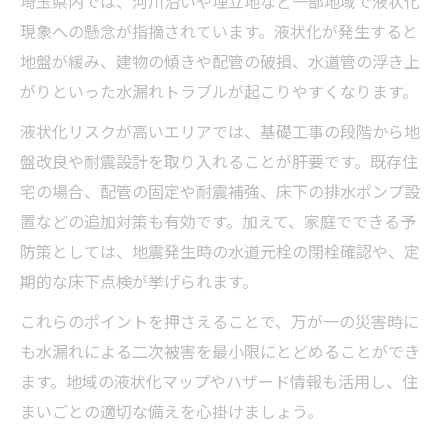
埼玉県内では、河川沿いや埋立地など一部地域で液状化
現象への懸念が指摘されています。液状化が発生すると
地盤が緩み、建物の傾きや配管の破損、水道管の浮き上
がりといった水漏れトラブルが起こりやすくなります。
液状化リスクが高いエリアでは、基礎工事の段階から地
盤改良や耐震設計を取り入れることが肝要です。既存住
宅の場合、配管の固定や耐震補強、床下の排水ポンプ設
置などの追加対策も有効です。加えて、家庭でできる予
防策としては、地震発生時の水道元栓の閉栓確認や、定
期的な床下点検が挙げられます。
これらのポイントを押さえることで、万が一の災害時に
も水漏れによる二次被害を最小限にとどめることができ
ます。地域の液状化マップやハザード情報も活用し、住
まいごとの適切な備えを心掛けましょう。