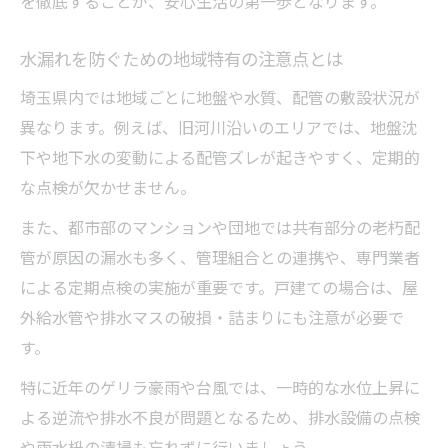
を徹底することが、安心生活の第一歩となります。
安全な住まい選びと水漏れ防止の関係性
水漏れが住宅の耐久性に及ぼすリスク
水漏れを防ぐための地域特有の注意点とは
地盤と水漏れの関係性を知って対策強化
埼玉県内では地域ごとに地盤や水質、配管の敷設状況が
賢い地域選びと水漏れ防止の要点
異なります。例えば、旧河川沿いのエリアでは、地盤沈
水漏れリスクを考慮した地域選びの視点
下や地下水の変動による配管ズレが起きやすく、定期的
暮らしやすさと水漏れ予防の両立方法
な点検が欠かせません。
水漏れ被害が少ない地域の特徴を分析
また、都市部のマンションや団地では共有部分の老朽配
治水対策が進むエリアの見極めポイント
管が原因の漏水も多く、管理組合との連携や、専門業者
による定期点検の実施が重要です。戸建ての場合は、屋
住環境の比較で分かる水漏れ対策の差
外給水管や排水マスの破損・詰まりにも注意が必要で
今知りたい埼玉県の安心住生活術
す。
水漏れ未然防止で叶える安心な住まい方
特に近年のゲリラ豪雨や台風では、一時的な水位上昇に
家族を守る水漏れ対策の最新トレンド
よる逆流や排水不良が問題となるため、排水設備の点検
埼玉県で実践したい水漏れ対策のまとめ
や雨水枡の清掃も忘れずに行いましょう。