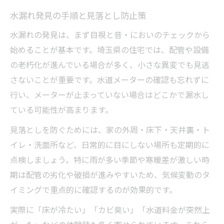
水漏れ原因調査で押さえたい注意点
水漏れ発見の手順と見落とし防止策
水漏れを自分で見つける実用的な方法
水漏れの発見は、まず目視と音・においのチェックから
水漏れ箇所が分からない時の対応策
始めることが基本です。埼玉県の住宅では、配管や設備
原因不明な水漏れなら要チェック事項
の老朽化が進んでいる場合が多く、小さな異変でも見逃
さないことが重要です。水道メーターの確認も忘れずに
水漏れ箇所不明時に確認すべき部位一覧
行い、メーターが止まっていない場合はどこかで漏水し
天井や床下の水漏れサインを見逃さない
ている可能性が高まります。
水漏れ箇所未特定時の応急処置法解説
見落としを防ぐためには、家の外周・床下・天井裏・ト
水道の漏水箇所が分からない場合の流れ
イレ・洗面所など、日常的に目にしない場所も定期的に
水漏れ原因特定に役立つチェックリスト
点検しましょう。特に雨が多い季節や寒暖差が激しい時
埼玉県で多い水漏れ位置の特徴とは
期は配管の劣化や破損が進みやすいため、気候変動のタ
埼玉県の気候が水漏れに与える影響
イミングで重点的に確認するのが効果的です。
水漏れが多い箇所の埼玉県内傾向分析
実際に「床が冷たい」「カビ臭い」「水道料金が突然上
配管劣化と水漏れリスクの関係について