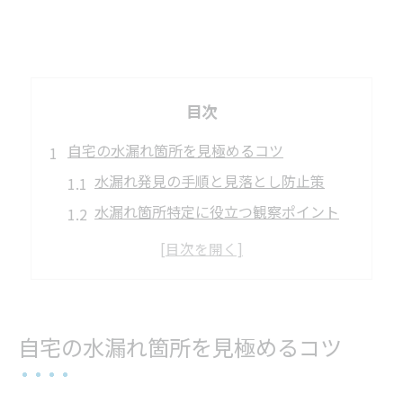
目次
自宅の水漏れ箇所を見極めるコツ
水漏れ発見の手順と見落とし防止策
水漏れ箇所特定に役立つ観察ポイント
水漏れが多い場所と自宅の傾向を知る
水漏れサインの早期発見が大切な理由
水漏れ発生時に注意すべき初期対応法
水道の水漏れ原因を探る実践手順
自宅の水漏れ箇所を見極めるコツ
水漏れ箇所調査の基本ステップを解説
水道メーター確認で水漏れ有無を判断