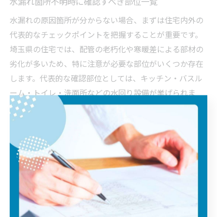
水漏れ箇所不明時に確認すべき部位一覧
水漏れの原因箇所が分からない場合、まずは住宅内外の
代表的なチェックポイントを把握することが重要です。
埼玉県の住宅では、配管の老朽化や寒暖差による部材の
劣化が多いため、特に注意が必要な部位がいくつか存在
します。代表的な確認部位としては、キッチン・バスル
ーム・トイレ・洗面所などの水回り設備が挙げられま
す。
加えて、給水管や排水管の接続部、壁や天井、床下など
も水漏れが発生しやすいポイントです。屋外では外部蛇
口や給水管、散水栓周辺の地面も要チェックです。これ
らの部位を順番に確認することで、原因箇所の特定につ
ながります。
天井や床下の水漏れサインを見逃さない