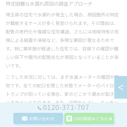
特定困難な水漏れ原因の調査アプローチ
埼玉県の住宅で水漏れが発生した場合、原因箇所の特定
が難航するケースが多く見受けられます。その理由は、
配管の老朽化や複雑な住宅構造、さらには地域特有の気
候による結露や凍結など、多様な要因が重なるためで
す。特に築年数が経過した住宅では、目視での確認が難
しい床下や壁内の配管劣化が原因となっていることが多
いです。
こうした状況に対しては、まず水道メーターの確認が有
効です。全ての蛇口を閉じた状態でメーターのパイロッ
トランプが回っている場合、家のどこかで漏水が起きて
いるサインとなります。また、浴室やトイレ、キッチン
0120-371-707
といった水回り設備の周辺を重点的に観察することも重
お問い合わせ
LINE相談はこちら
要です。床が湿っていたり、カビ臭がする場合は、その