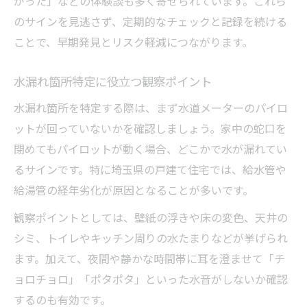
がった」などの体験談も多く寄せられています。これら
埼玉県住宅で見落としやすい水漏れ部位
のサインを見逃さず、定期的なチェックと記録を続ける
水漏れ原因と建物構造の意外な関係性
ことで、早期発見とリスク軽減につながります。
迷惑料リスクを減らす水漏れ対応法
水漏れ箇所特定に役立つ観察ポイント
水漏れによる迷惑料トラブルを防ぐ方法
水漏れ被害時の正しい連絡と報告手順
水漏れ箇所を特定する際は、まず水道メーターのパイロ
ットが回っていないかを確認しましょう。家中の蛇口を
水漏れ補償や賠償リスクの基礎知識紹介
閉めてもパイロットが動く場合、どこかで水が漏れてい
水漏れ原因別の迷惑料リスク最小化策
るサインです。特に埼玉県の戸建て住宅では、給水管や
迅速な水漏れ対応で損害拡大を防ぐコツ
給湯管の経年劣化が原因となることが多いです。
特定しにくい水漏れ問題を解決へ導く
観察ポイントとしては、壁紙の浮きや床の変色、天井の
特定困難な水漏れ原因の調査アプローチ
シミ、トイレやキッチン周りの水たまりなどが挙げられ
効果的な水漏れ発見ツールの活用術
ます。加えて、夜間や静かな時間帯に耳を澄ませて「チ
専門業者の選び方と水漏れ再発防止法
ョロチョロ」「ポタポタ」といった水音がしないか確認
水漏れ問題を根本から解決する実践知識
するのも有効です。