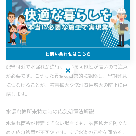
天井や床下は水漏れが目視しづらい場所ですが、放置す
ると建物全体への被害が拡大するリスクがあります。特
に埼玉県の木造住宅では、天井のシミや変色、カビ臭、
床下の結露や腐食などが水漏れのサインとなる場合が多
いです。
お問い合わせはこちら
天井の一部が膨らんだり、床が沈む感触がある場合は、
配管付近で水漏れが進行している可能性が高いので注意
お問い合わせはこちら
が必要です。こうした異変を日常的に観察し、早期発見
につなげることが、被害拡大や修理費用増大の防止に直
結します。
水漏れ箇所未特定時の応急処置法解説
水漏れ箇所が特定できない場合でも、被害拡大を防ぐた
めの応急処置が不可欠です。まず水道の元栓を閉めるこ