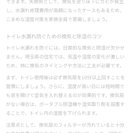
埼玉の住環境特有トイレ水漏れ防止ポイント
できます。失敗例として、換気を怠り床下にカビが発生
し、水漏れ修理費用が高額になったケースもあるため、
埼玉特有の気候に合わせたトイレ水漏れ対
こまめな湿度対策を家族全員で意識しましょう。
策
トイレ水漏れ防止へ埼玉住まいの心得とは
トイレ水漏れ防ぐための換気と除湿のコツ
埼玉住環境で役立つトイレ水漏れ予防習慣
トイレ水漏れを防ぐには、日常的な換気と除湿が欠かせ
気候特性を活かしたトイレ水漏れチェック
ません。埼玉県の住宅では、気温や湿度の変化が激しい
法
ため、特に換気のタイミングや方法に工夫が必要です。
埼玉の湿気管理とトイレ水漏れ防止の工夫
まず、トイレ使用後は必ず換気扇を10分以上回すことを
防災意識で実践するトイレ水漏れの早期発見法
習慣にしましょう。さらに、湿度が高い日には短時間で
防災意識が高めるトイレ水漏れ初動対応
も窓を開けて空気を入れ替えるのが効果的です。換気扇
トイレ水漏れの早期発見に役立つ防災ポイ
がない場合は、ポータブル除湿機や湿気取り剤を設置す
ント
ることで、トイレ内の湿度を下げられます。
埼玉県防災マニュアル活用しトイレ水漏れ
注意点として、換気扇のフィルターが汚れていると十分
防ぐ