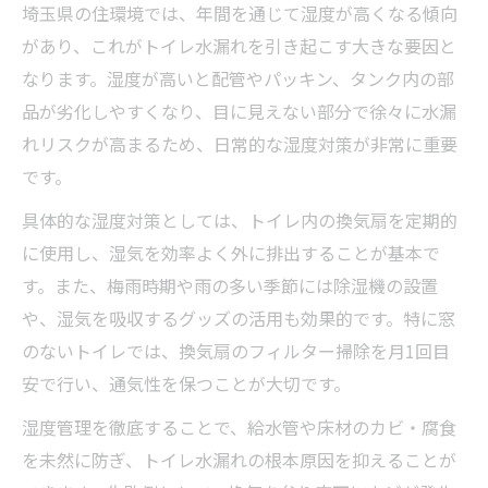
埼玉県の住環境では、年間を通じて湿度が高くなる傾向
簡単点検で防ぐトイレ水漏れの基本ルール
があり、これがトイレ水漏れを引き起こす大きな要因と
トイレ水漏れ確認の習慣化が安心を守る理
なります。湿度が高いと配管やパッキン、タンク内の部
由
品が劣化しやすくなり、目に見えない部分で徐々に水漏
床や配管まわりのトイレ水漏れチェック法
れリスクが高まるため、日常的な湿度対策が非常に重要
配管老朽化が招くトイレ水漏れのリスクを知る
です。
配管老朽化がもたらすトイレ水漏れ原因と
具体的な湿度対策としては、トイレ内の換気扇を定期的
対策
に使用し、湿気を効率よく外に排出することが基本で
築年数が影響するトイレ水漏れの注意点
す。また、梅雨時期や雨の多い季節には除湿機の設置
トイレ水漏れ防ぐ配管点検の重要ポイント
や、湿気を吸収するグッズの活用も効果的です。特に窓
のないトイレでは、換気扇のフィルター掃除を月1回目
見逃しがちな配管劣化によるトイレ水漏れ
安で行い、通気性を保つことが大切です。
リスク
トイレ水漏れを防ぐ配管メンテナンスの実
湿度管理を徹底することで、給水管や床材のカビ・腐食
践法
を未然に防ぎ、トイレ水漏れの根本原因を抑えることが