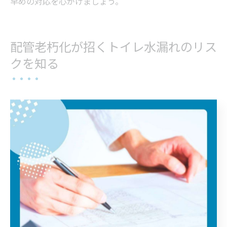
早めの対応を心がけましょう。
配管老朽化が招くトイレ水漏れのリス
クを知る
配管老朽化がもたらすトイレ水漏れ原因と対策
埼玉県の住宅では、気候特有の高湿度や寒暖差が配管の
老朽化を早める要因となっています。配管の経年劣化に
より、パッキンや継ぎ目からの水漏れが発生しやすくな
り、トイレ水漏れのリスクが高まるのが特徴です。
特に築年数が20年以上経過している場合、配管内部のサ
ビや腐食が進行し、目に見えない部分でトラブルが進ん
でいることも少なくありません。これにより、突然の水