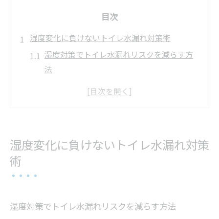
目次
湿度変化に負けないトイレ水漏れ対策術
湿度対策でトイレ水漏れリスクを減らす方
法
トイレ水漏れ防ぐための換気と除湿のコツ
高湿度が招くトイレ水漏れの兆候と対応策
住環境に合ったトイレ水漏れ防止ポイント
トイレ水漏れ予防は湿度管理がカギになる
湿度変化に負けないトイレ水漏れ対策
理由
術
毎日の点検でトイレ水漏れを未然に防ぐコツ
日々の確認がトイレ水漏れ防止の第一歩
トイレ水漏れを早期発見するチェックポイ
湿度対策でトイレ水漏れリスクを減らす方法
ント