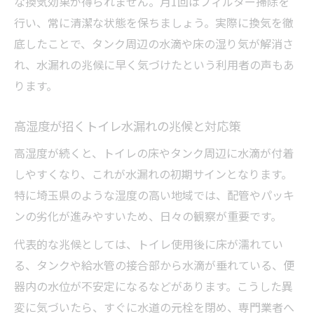
な換気効果が得られません。月1回はフィルター掃除を
わかりやすい防災手順でトイレ水漏れ予防
行い、常に清潔な状態を保ちましょう。実際に換気を徹
防災ブック参考にトイレ水漏れ対策を強化
底したことで、タンク周辺の水滴や床の湿り気が解消さ
家族みんなで守るトイレ水漏れ予防の新習慣
れ、水漏れの兆候に早く気づけたという利用者の声もあ
家族参加で続くトイレ水漏れチェックの習
ります。
慣
高湿度が招くトイレ水漏れの兆候と対応策
みんなで実践トイレ水漏れ予防ルールの作
り方
高湿度が続くと、トイレの床やタンク周辺に水滴が付着
トイレ水漏れ防ぐための家族協力ポイント
しやすくなり、これが水漏れの初期サインとなります。
特に埼玉県のような湿度の高い地域では、配管やパッキ
チェックリスト活用しトイレ水漏れを家族
ンの劣化が進みやすいため、日々の観察が重要です。
管理
日常会話で伝えるトイレ水漏れ注意喚起の
代表的な兆候としては、トイレ使用後に床が濡れてい
工夫
る、タンクや給水管の接合部から水滴が垂れている、便
器内の水位が不安定になるなどがあります。こうした異
変に気づいたら、すぐに水道の元栓を閉め、専門業者へ