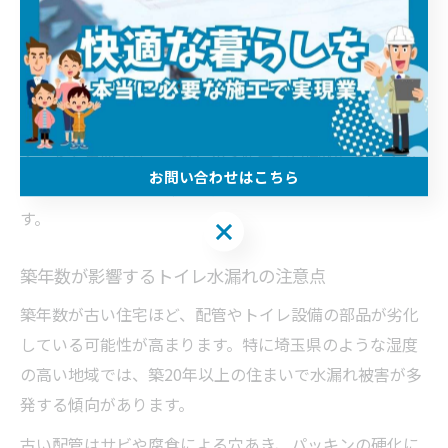
漏れや床材の腐食につながるケースも見られます。
対策としては、定期的な配管点検と、パッキンや給水管
など消耗部品の早めの交換が有効です。また、湿度対策
として換気扇や除湿機を活用し、配管周辺の湿気を抑え
ることも重要です。これらの予防策を日常的に取り入れ
お問い合わせはこちら
ることで、トイレ水漏れの発生リスクを大幅に減らせま
す。
お問い合わせはこちら
築年数が影響するトイレ水漏れの注意点
築年数が古い住宅ほど、配管やトイレ設備の部品が劣化
している可能性が高まります。特に埼玉県のような湿度
の高い地域では、築20年以上の住まいで水漏れ被害が多
発する傾向があります。
古い配管はサビや腐食による穴あき、パッキンの硬化に