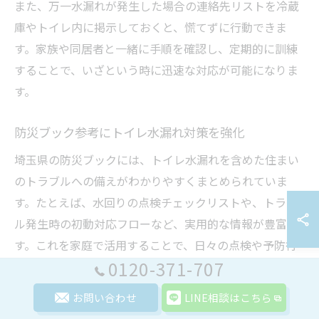
また、万一水漏れが発生した場合の連絡先リストを冷蔵
庫やトイレ内に掲示しておくと、慌てずに行動できま
す。家族や同居者と一緒に手順を確認し、定期的に訓練
することで、いざという時に迅速な対応が可能になりま
す。
防災ブック参考にトイレ水漏れ対策を強化
埼玉県の防災ブックには、トイレ水漏れを含めた住まい
のトラブルへの備えがわかりやすくまとめられていま
す。たとえば、水回りの点検チェックリストや、トラブ
ル発生時の初動対応フローなど、実用的な情報が豊富で
す。これを家庭で活用することで、日々の点検や予防行
0120-371-707
動が習慣化しやすくなります。
また、防災ブックに記載された応急処置の方法や、専門
お問い合わせ
LINE相談はこちら
業者への相談タイミングも参考になります。特に築年数