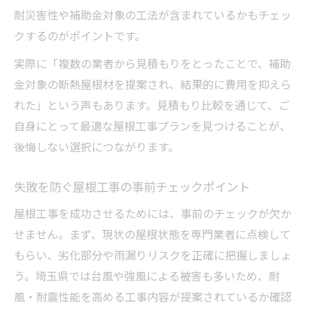
屋根工事に適した屋根材の選定基準
耐災害性や補助金対象の工法が含まれているかもチェッ
耐久性とコストを考えた屋根工事の素材選
クするのがポイントです。
び
実際に「複数の業者から見積もりをとったことで、補助
屋根工事で注目の断熱・遮熱屋根材比較
金対象の断熱屋根材を提案され、結果的に費用を抑えら
屋根工事の性能とデザインを両立する選び
れた」という声もあります。見積もり比較を通じて、ご
方
自身にとって最適な屋根工事プランを見つけることが、
屋根工事で迷わない最新屋根材の特徴
後悔しない選択につながります。
信頼できる業者探しの注意ポイント
失敗を防ぐ屋根工事の事前チェックポイント
屋根工事で失敗しない業者選びの基準
屋根工事の信頼性を見極めるチェック方法
屋根工事を成功させるためには、事前のチェックが欠か
せません。まず、現状の屋根状態を専門業者に点検して
保証や実績で選ぶ屋根工事業者のポイント
もらい、劣化部分や雨漏りリスクを正確に把握しましょ
屋根工事業者との見積もり比較の進め方
う。埼玉県では台風や強風による被害も多いため、耐
屋根工事で安心できる業者選定の流れ
風・耐震性能を高める工事内容が提案されているか確認
安心施工を実現するための申請準備