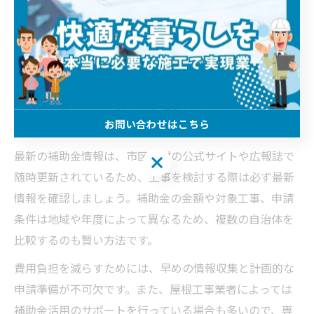
埼玉県内では、屋根工事の費用負担を軽減するための補
助金制度が年々拡充されています。特に、耐震改修や省
エネリフォーム、台風・大雨対策の工事などが補助対象
となりやすい傾向です。自治体によっては、一定の条件
を満たせば工事費用の一部を補助してもらえる場合があ
お問い合わせはこちら
ります。
最新の補助金情報は、市区町村の公式サイトや広報誌で
お問い合わせはこちら
随時更新されているため、工事を検討する際は必ず最新
情報を確認しましょう。補助金の金額や対象工事、申請
条件は地域や年度によって異なるため、複数の自治体を
比較するのも賢い方法です。
費用負担を減らすためには、早めの情報収集と計画的な
申請準備が不可欠です。また、屋根工事業者によっては
補助金活用のサポートを行っている場合も多いので、専