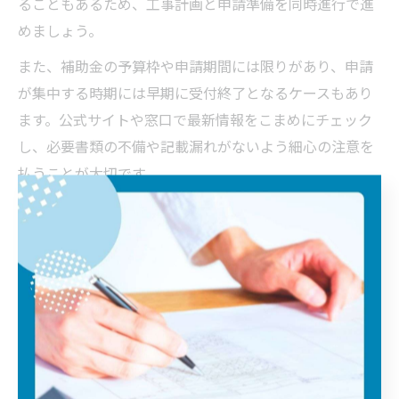
ることもあるため、工事計画と申請準備を同時進行で進
めましょう。
また、補助金の予算枠や申請期間には限りがあり、申請
が集中する時期には早期に受付終了となるケースもあり
ます。公式サイトや窓口で最新情報をこまめにチェック
し、必要書類の不備や記載漏れがないよう細心の注意を
払うことが大切です。
過去の失敗例として、書類の準備が遅れたことで申請期
間に間に合わなかったケースや、工事内容が補助対象外
だったために申請が却下された事例があります。逆に、
経験豊富な業者と連携し、事前に詳細な打ち合わせを行
ったことでスムーズに補助金を受け取れた成功例も多く
見られます。
屋根工事費用負担を減らす補助金最新情報