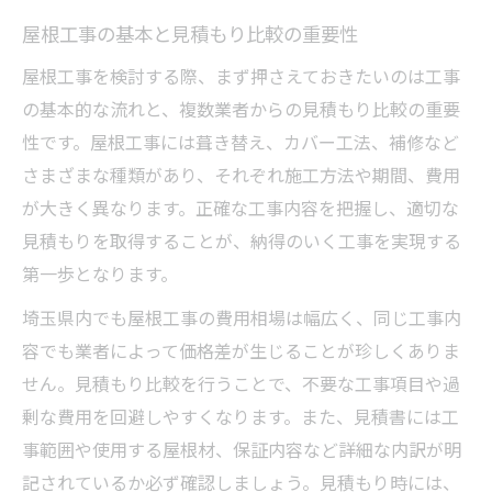
屋根工事の補助金制度を活かす条件と手順
屋根工事の基本と見積もり比較の重要性
補助金対象の屋根工事と申請準備のコツ
屋根工事を検討する際、まず押さえておきたいのは工事
屋根工事で損しない補助金活用のポイント
の基本的な流れと、複数業者からの見積もり比較の重要
屋根工事費用負担を減らす補助金最新情報
性です。屋根工事には葺き替え、カバー工法、補修など
耐災害性を高める工事計画のすすめ
さまざまな種類があり、それぞれ施工方法や期間、費用
が大きく異なります。正確な工事内容を把握し、適切な
屋根工事による耐災害性向上の基本知識
見積もりを取得することが、納得のいく工事を実現する
台風や地震に強い屋根工事の対策とは
第一歩となります。
屋根工事で重視すべき耐風・耐震性の選び
埼玉県内でも屋根工事の費用相場は幅広く、同じ工事内
方
容でも業者によって価格差が生じることが珍しくありま
耐災害性を意識した屋根工事プランの立案
せん。見積もり比較を行うことで、不要な工事項目や過
法
剰な費用を回避しやすくなります。また、見積書には工
屋根工事の災害対策で後悔しない選択肢
事範囲や使用する屋根材、保証内容など詳細な内訳が明
屋根材選びで迷わないための基準とは
記されているか必ず確認しましょう。見積もり時には、