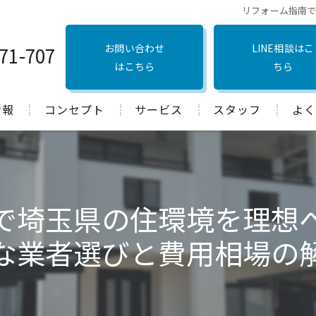
リフォーム指南
お問い合わせ
LINE相談はこ
71-707
はこちら
ちら
情報
コンセプト
サービス
スタッフ
よく
口コミ
で埼玉県の住環境を理想
な業者選びと費用相場の