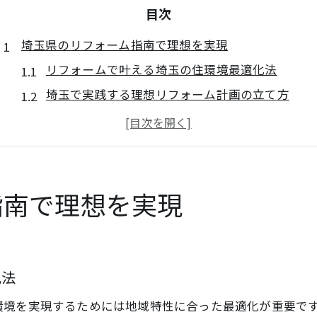
目次
埼玉県のリフォーム指南で理想を実現
リフォームで叶える埼玉の住環境最適化法
埼玉で実践する理想リフォーム計画の立て方
リフォーム指南が選ばれる埼玉県の理由とは
住まいを快適にする埼玉流リフォームのコツ
埼玉県でリフォームを成功させる事前準備法
信頼できるリフォーム選びの秘訣とは
指南で理想を実現
リフォーム業者選びで重視すべき信頼性とは
評判や口コミで見極めるリフォームの安心感
埼玉県リフォーム業者の選定ポイントを解説
化法
リフォーム成功に導く相談・見積もりの活用法
環境を実現するためには地域特性に合った最適化が重要で