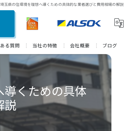
で埼玉県の住環境を理想へ導くための具体的な業者選びと費用相場の解説
ある質問
当社の特徴
会社概要
ブログ
水回り
施工事例
キッチン
コラム
へ導くための具体
お風呂
解説
トイレ
外装