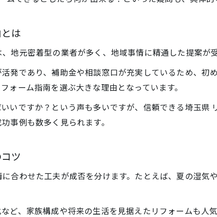
水回りリフォームで快適な住まいへ導く実践法
リフォームで水回り設備を快適に更新する方法
由とは
埼玉県で実践される水回りリフォーム事例紹介
は、地元密着型の業者が多く、地域事情に精通した提案が
老朽化した水回りのリフォームポイントとは
水回りリフォーム費用の目安と抑えるコツ
が活発であり、補助金や相談窓口が充実しているため、初
リフォーム指南を選ぶ大きな理由となっています。
リフォームで叶える快適なキッチン・浴室空間
リフォームで叶える埼玉県の住環境改善術
いいですか？という声も多いですが、信頼できる埼玉県 リ
成功事例も数多く見られます。
リフォームで実感できる住環境改善の具体策
お問い合わせはこちら
お問い合わせはこちら
埼玉県の治安や快適性向上へリフォーム活用法
のコツ
リフォーム指南で暮らしの不満を解消するコツ
住まいのリフォームで安心生活を手に入れる方法
情に合わせた工夫が成否を分けます。たとえば、夏の湿気
リフォーム後に実感する住みやすい家づくり
化など、家族構成や将来の生活を見据えたリフォームも人