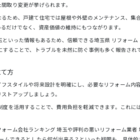
リフォーム業者の比較で失敗しないための方法
た間取り変更が挙げられます。
悪質業者を避ける埼玉県リフォームの心得
なるため、戸建て住宅では屋根や外壁のメンテナンス、集
リフォームで悪質業者を見分けるチェック項目
めるだけでなく、資産価値の維持にもつながります。
埼玉で注意したいリフォーム業者の特徴とは
玉といった情報もあるため、信頼できる埼玉県 リフォーム
リフォーム被害を防ぐための確認ポイント
にすることで、トラブルを未然に防ぐ事例も多く報告され
悪質リフォーム業者を避ける相談先の活用術
リフォーム契約時に押さえるべき注意点
立て方
安心のリフォーム費用相場を徹底解説
イフスタイルや将来設計を明確にし、必要なリフォーム内
埼玉県リフォーム費用相場を知るポイント
リストアップしましょう。
リフォーム予算内で理想を実現する方法
援制度を活用することで、費用負担を軽減できます。これに
相場を把握し賢く進めるリフォーム指南
リフォーム費用を抑えるための見積もり術
ォーム会社ランキング 埼玉や評判の悪いリフォーム業者
埼玉で利用できるリフォーム補助金の基礎知識
ォームできるとしたら何が出来る？といった疑問も、具体的