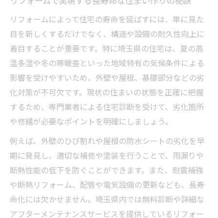
リフォームで実現する長寿命な住まい作りの秘訣
基準
リフォームによって住宅の寿命を延ばすには、単に見た
埼玉県で安心できるリフォーム選び方
目を新しくするだけでなく、構造や設備の耐久性向上に
埼玉県でリフォーム会社を選ぶ際の重要ポ
着目することが重要です。特に埼玉県の住宅は、夏の高
イント
温多湿や冬の寒暖差といった地域特有の気候条件による
リフォーム実績と口コミを活かした業者比
影響を受けやすいため、外壁や屋根、基礎部分などの劣
較術
化対策が不可欠です。現状の住まいの状態を正確に把握
悪質リフォーム業者リスト活用で安心を確
するため、専門業者による住宅診断を受けて、劣化箇所
保
や修繕が必要なポイントを明確にしましょう。
補助金対応力と提案力に注目した信頼選び
例えば、外壁のひび割れや屋根の防水シートの劣化を早
埼玉県リフォーム会社ランキングの活かし
期に発見し、適切な補修や塗装を行うことで、雨漏りや
方
断熱性能の低下を防ぐことができます。また、耐震補強
補助金も活用できる耐久リフォームの極意
や断熱リフォーム、配管や電気設備の更新なども、長寿
リフォーム補助金を賢く使うための基礎知
命化には欠かせません。埼玉県内では無料診断や詳細な
識
アフターメンテナンスサービスを提供しているリフォー