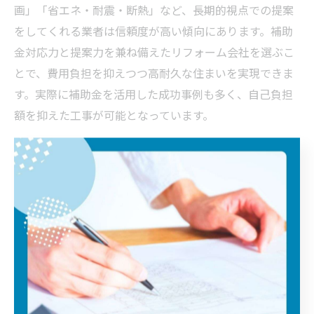
画」「省エネ・耐震・断熱」など、長期的視点での提案
をしてくれる業者は信頼度が高い傾向にあります。補助
金対応力と提案力を兼ね備えたリフォーム会社を選ぶこ
とで、費用負担を抑えつつ高耐久な住まいを実現できま
す。実際に補助金を活用した成功事例も多く、自己負担
額を抑えた工事が可能となっています。
埼玉県リフォーム会社ランキングの活かし方
埼玉県リフォーム会社ランキングは、会社選びの初期段
階で非常に役立つ情報源です。ランキング上位の会社は
施工実績や顧客満足度、地域密着度などで高評価を得て
いることが多く、一定の信頼性が担保されています。
ただし、単に順位だけでなく「自分の希望条件やリフォ
ーム内容に合致しているか」「アフターサービスや保証