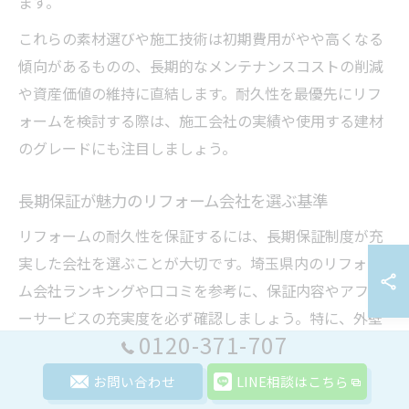
ます。
これらの素材選びや施工技術は初期費用がやや高くなる
傾向があるものの、長期的なメンテナンスコストの削減
や資産価値の維持に直結します。耐久性を最優先にリフ
ォームを検討する際は、施工会社の実績や使用する建材
のグレードにも注目しましょう。
長期保証が魅力のリフォーム会社を選ぶ基準
リフォームの耐久性を保証するには、長期保証制度が充
実した会社を選ぶことが大切です。埼玉県内のリフォー
ム会社ランキングや口コミを参考に、保証内容やアフタ
ーサービスの充実度を必ず確認しましょう。特に、外壁
0120-371-707
や屋根、水回りなど耐久性が求められる部分は10年以上
の保証を設けている会社が安心です。
お問い合わせ
LINE相談はこちら
選定時には、過去の施工事例や実際の顧客評価、トラブ