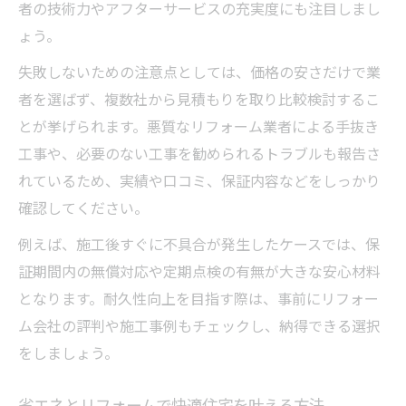
者の技術力やアフターサービスの充実度にも注目しまし
実績豊富なリフォーム会社が選ばれる理由
ょう。
おすすめリフォーム会社に共通する強みと
失敗しないための注意点としては、価格の安さだけで業
は
者を選ばず、複数社から見積もりを取り比較検討するこ
高耐久な住まいを目指す埼玉のポイント
とが挙げられます。悪質なリフォーム業者による手抜き
リフォーム耐久性向上のための素材と施工
工事や、必要のない工事を勧められるトラブルも報告さ
法
れているため、実績や口コミ、保証内容などをしっかり
長期保証が魅力のリフォーム会社を選ぶ基
確認してください。
準
例えば、施工後すぐに不具合が発生したケースでは、保
省エネリフォームで快適と耐久を両立する
証期間内の無償対応や定期点検の有無が大きな安心材料
方法
となります。耐久性向上を目指す際は、事前にリフォー
埼玉のリフォームで注目すべき耐久技術と
ム会社の評判や施工事例もチェックし、納得できる選択
は
をしましょう。
メンテナンス性に優れたリフォーム事例紹
介
省エネとリフォームで快適住宅を叶える方法