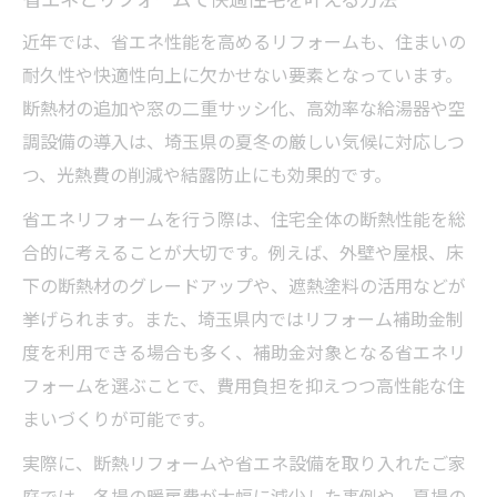
信頼を築く埼玉のリフォーム会社選定法
近年では、省エネ性能を高めるリフォームも、住まいの
信頼できるリフォーム会社の見分け方とは
耐久性や快適性向上に欠かせない要素となっています。
埼玉リフォーム会社ランキングの活用術
断熱材の追加や窓の二重サッシ化、高効率な給湯器や空
調設備の導入は、埼玉県の夏冬の厳しい気候に対応しつ
おしゃれなリフォーム会社選定のコツ
つ、光熱費の削減や結露防止にも効果的です。
評判の悪いリフォーム業者の特徴と回避策
リフォーム実績とアフターサービスの重要
省エネリフォームを行う際は、住宅全体の断熱性能を総
性
合的に考えることが大切です。例えば、外壁や屋根、床
下の断熱材のグレードアップや、遮熱塗料の活用などが
挙げられます。また、埼玉県内ではリフォーム補助金制
度を利用できる場合も多く、補助金対象となる省エネリ
フォームを選ぶことで、費用負担を抑えつつ高性能な住
まいづくりが可能です。
実際に、断熱リフォームや省エネ設備を取り入れたご家
庭では、冬場の暖房費が大幅に減少した事例や、夏場の