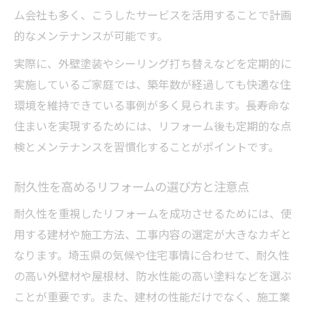
埼玉リフォーム補助金最新動向と申請のコ
ム会社も多く、こうしたサービスを活用することで計画
ツ
的なメンテナンスが可能です。
リフォームと補助金活用の成功事例を紹介
実際に、外壁塗装やシーリング打ち替えなどを定期的に
断熱リフォームで補助金を最大限に活かす
実施しているご家庭では、築年数が経過しても快適な住
方法
環境を維持できている事例が多く見られます。長寿命な
リフォーム業者選びと補助金活用の相乗効
住まいを実現するためには、リフォーム後も定期的な点
果
検とメンテナンスを習慣化することがポイントです。
評判重視で選ぶ埼玉県リフォームのコツ
耐久性を高めるリフォームの選び方と注意点
リフォーム会社ランキングで評判を徹底比
耐久性を重視したリフォームを成功させるためには、使
較
用する建材や施工方法、工事内容の選定が大きなカギと
ネット口コミを活かしたリフォーム業者選
なります。埼玉県の気候や住宅事情に合わせて、耐久性
び
の高い外壁材や屋根材、防水性能の高い塗料などを選ぶ
埼玉の悪質リフォーム業者を見抜くチェッ
ことが重要です。また、建材の性能だけでなく、施工業
ク法