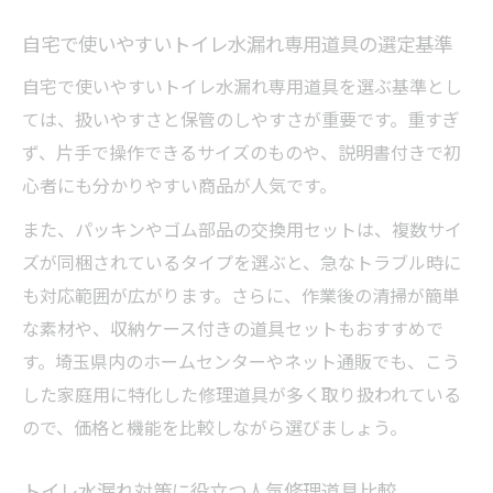
背景
自宅で使いやすいトイレ水漏れ専用道具の選定基準
トイレ水漏れ対応で業者選びを失敗しない
コツ
自宅で使いやすいトイレ水漏れ専用道具を選ぶ基準とし
トイレ水漏れ時の埼玉県での業者比較ポイ
ては、扱いやすさと保管のしやすさが重要です。重すぎ
ント
ず、片手で操作できるサイズのものや、説明書付きで初
心者にも分かりやすい商品が人気です。
埼玉で安心できるトイレ水漏れ業者の特徴
修理料金や適正価格の見極めポイント
また、パッキンやゴム部品の交換用セットは、複数サイ
トイレ水漏れ修理料金の適正価格を見抜く
ズが同梱されているタイプを選ぶと、急なトラブル時に
方法
も対応範囲が広がります。さらに、作業後の清掃が簡単
な素材や、収納ケース付きの道具セットもおすすめで
修理料金比較でトイレ水漏れの無駄を抑え
す。埼玉県内のホームセンターやネット通販でも、こう
るコツ
した家庭用に特化した修理道具が多く取り扱われている
トイレ水漏れ修理の費用内訳と相場の考え
ので、価格と機能を比較しながら選びましょう。
方
トイレ水漏れ修理料金の見積もりチェック
トイレ水漏れ対策に役立つ人気修理道具比較