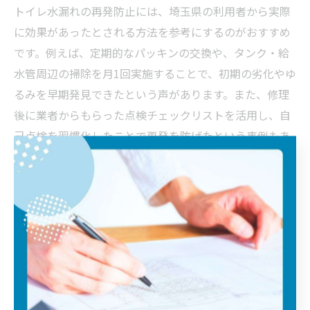
トイレ水漏れの再発防止には、埼玉県の利用者から実際
に効果があったとされる方法を参考にするのがおすすめ
です。例えば、定期的なパッキンの交換や、タンク・給
水管周辺の掃除を月1回実施することで、初期の劣化やゆ
るみを早期発見できたという声があります。また、修理
後に業者からもらった点検チェックリストを活用し、自
己点検を習慣化したことで再発を防げたという事例もあ
ります。
さらに、埼玉県内の指定工事店に年1回の定期点検を依
頼し、プロの目で状態を確認してもらうことで、トイレ
の長寿命化と安心維持につながったという意見も多いで
す。再発防止策としては、DIY修理に加えて、プロの定期
診断やアドバイスを活用することが重要です。
注意点として、自己修理で対応可能なのは軽度な症状に