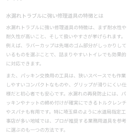
説
水漏れトラブルに強い修理道具の特徴とは
トイレ給水管の水漏れを防ぐコツ
水漏れトラブルに強い修理道具の特徴は、まず耐水性や
トイレ給水管の水漏れ防止対策と日常ケア
耐久性が高いこと、そして扱いやすさが挙げられます。
トイレ水漏れを防ぐ給水管チェックのポイ
例えば、ラバーカップは先端のゴム部分がしっかりして
ント
いるものを選ぶことで、詰まりやすいトイレでも効果的
トイレ給水管水漏れの原因と早期発見法
に対応できます。
トイレ水漏れに備える給水管のメンテナン
また、パッキン交換用の工具は、狭いスペースでも作業
ス術
しやすいコンパクトなものや、グリップが滑りにくい仕
給水管水漏れを未然に防ぐための点検方法
様だと初心者でも安心です。水漏れの再発防止には、パ
埼玉でトイレ水漏れ時に業者選びが重要な理由
ッキンやナットの締め付けが確実にできるトルクレンチ
トイレ水漏れ時に埼玉で業者選びが大切な
やスパナも有用です。特に埼玉県のように水道局指定工
理由
事店が多い地域では、プロが推奨する業務用道具を参考
埼玉県のトイレ水漏れで信頼業者が必要な
に選ぶのも一つの方法です。