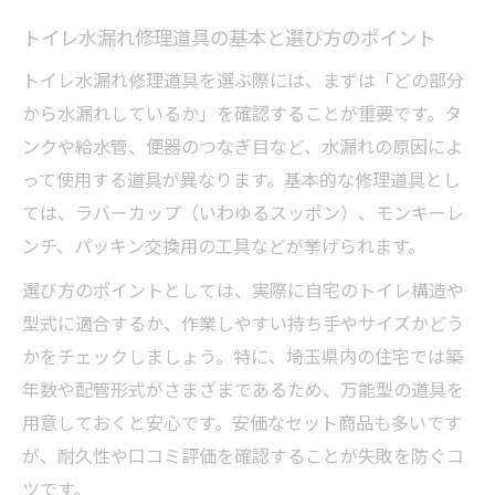
埼玉県で安心できるトイレ水漏れ対策法
トイレ水漏れ修理道具の基本と選び方のポイント
埼玉県で信頼できるトイレ水漏れ対策方法
トイレ水漏れ修理道具を選ぶ際には、まずは「どの部分
トイレ水漏れ発生時に役立つ埼玉県の対応
から水漏れしているか」を確認することが重要です。タ
策
ンクや給水管、便器のつなぎ目など、水漏れの原因によ
トイレ水漏れを未然に防ぐ埼玉県での工夫
って使用する道具が異なります。基本的な修理道具とし
埼玉県でおすすめのトイレ水漏れ修理アプ
ては、ラバーカップ（いわゆるスッポン）、モンキーレ
ローチ
ンチ、パッキン交換用の工具などが挙げられます。
トイレ水漏れ再発防止の埼玉県での実践例
選び方のポイントとしては、実際に自宅のトイレ構造や
トイレ水漏れならDIY修理の基本もチェック
型式に適合するか、作業しやすい持ち手やサイズかどう
トイレ水漏れをDIY修理で直す基本手順
かをチェックしましょう。特に、埼玉県内の住宅では築
DIYでできるトイレ水漏れの応急処置方法
年数や配管形式がさまざまであるため、万能型の道具を
トイレ水漏れDIY修理時の注意点とコツ
用意しておくと安心です。安価なセット商品も多いです
が、耐久性や口コミ評価を確認することが失敗を防ぐコ
初めてでも安心なトイレ水漏れDIY修理道具
ツです。
トイレ水漏れDIY修理のメリットと限界を解