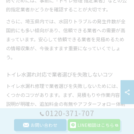
防ぐためには、事前に「トイレ修理 指定業者」などの公
的指定業者かどうかを確認することが大切です。
さらに、埼玉県内では、水回りトラブルの発生件数が全
国的にも多い傾向があり、信頼できる業者への需要が高
まっています。安心して依頼できる業者を見極めるため
の情報収集が、今後ますます重要になっていくでしょ
う。
トイレ水漏れ対応で業者選びを失敗しないコツ
トイレ水漏れ修理で業者選びを失敗しないためには、い
くつかのコツがあります。まず、見積もりや作業内容の
説明が明確か、追加料金の有無やアフターフォロー体制
0120-371-707
が整っているかを確認しましょう。
特に「トイレ水漏れ 安い」といった価格だけで判断せ
お問い合わせ
LINE相談はこちら
ず、修理道具の種類や作業員の技術力、口コミや実績も