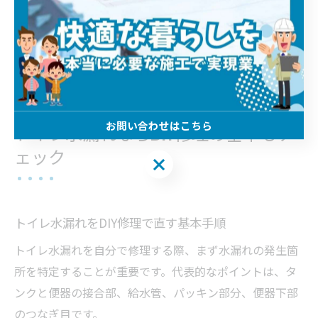
限られるため、異音や大規模な水漏れが再発した場合
は、早めに専門業者へ相談しましょう。実践例を活か
し、埼玉県でのトイレ水漏れトラブルを根本から解決す
ることが再発防止の鍵となります。
お問い合わせはこちら
トイレ水漏れならDIY修理の基本もチ
ェック
お問い合わせはこちら
トイレ水漏れをDIY修理で直す基本手順
トイレ水漏れを自分で修理する際、まず水漏れの発生箇
所を特定することが重要です。代表的なポイントは、タ
ンクと便器の接合部、給水管、パッキン部分、便器下部
のつなぎ目です。