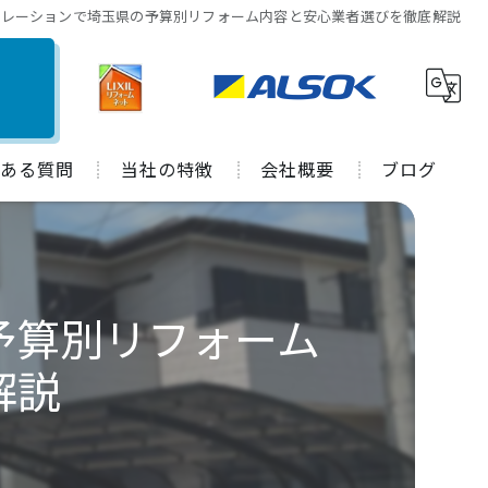
ュレーションで埼玉県の予算別リフォーム内容と安心業者選びを徹底解説
ある質問
当社の特徴
会社概要
ブログ
水回り
施工事例
キッチン
コラム
予算別リフォーム
お風呂
解説
トイレ
外装