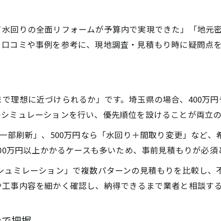
安心リフォームのための業者比較術
シミュレーションを活用した納得の工事内容
て水回りの全面リフォームが予算内で実現できた」「地元
リフォームシミュレーションで工事内容を最適化
、口コミや事例を参考に、現地調査・見積もり時に疑問点
見積もりシミュレーションで納得の工事選択
リフォーム内容の優先順位付け実践術
実践的シミュレーションで無駄のない施工を実現
で理想に近づけられるか」です。埼玉県の場合、400万円
リフォーム工事内容を可視化するコツ
のシミュレーションを行い、優先順位を設けることが両立の
見積もり比較で失敗しないリフォーム計画法
の一部刷新」、500万円なら「水回り＋間取り変更」など
お問い合わせはこちら
お問い合わせはこちら
リフォーム見積もり比較で賢く選ぶ方法
000万円以上かかるケースも多いため、事前見積もりが必須
スケルトンリフォーム見積もりの注意点
 シュミレーション」で複数パターンの見積もりを比較し、
見積もりシミュレーションで費用を明確化
や工事内容を細かく確認し、納得できるまで業者と相談す
複数業者のリフォーム見積もり活用術
リフォーム計画で失敗しないための比較ポイント
ンで把握