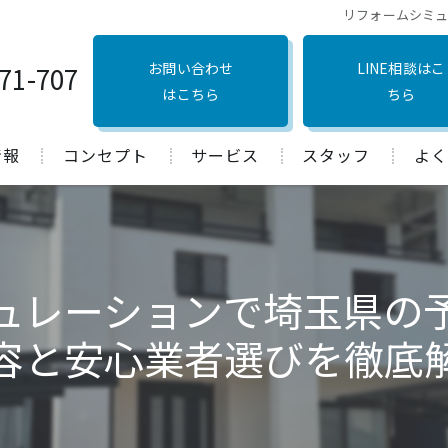
リフォームシミ
お問い合わせ
LINE相談はこ
71-707
はこちら
ちら
情報
コンセプト
サービス
スタッフ
よく
口コミ
ュレーションで埼玉県の
容と安心業者選びを徹底