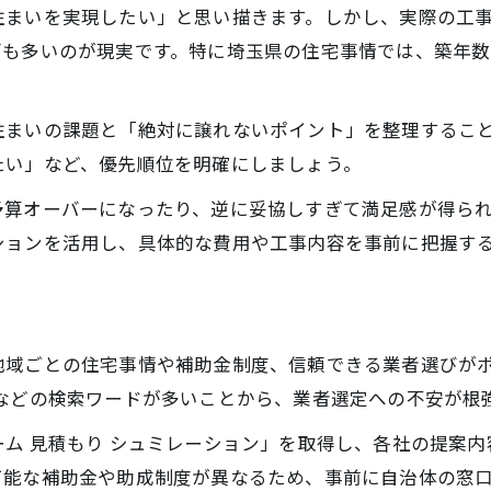
住まいを実現したい」と思い描きます。しかし、実際の工
シミュレーションで見える理想の住まい像
面も多いのが現実です。特に埼玉県の住宅事情では、築年
予算内で広がるリフォーム可能範囲を探る
リフォーム予算内でできる範囲を徹底解説
住まいの課題と「絶対に譲れないポイント」を整理するこ
400万円・500万円で叶うリフォーム事例
たい」など、優先順位を明確にしましょう。
リフォームシミュレーションで優先工事を選ぶ
予算オーバーになったり、逆に妥協しすぎて満足感が得ら
予算別リフォーム可能範囲の見極め方
ションを活用し、具体的な費用や工事内容を事前に把握す
費用シミュレーションで無駄なく賢くリフォーム
信頼と安心の埼玉リフォーム業者選び
リフォーム業者選びで重視すべきポイント
地域ごとの住宅事情や補助金制度、信頼できる業者選びがポ
埼玉県の信頼できるリフォーム会社の特徴
などの検索ワードが多いことから、業者選定への不安が根
悪質リフォーム業者リストの回避方法
ム 見積もり シュミレーション」を取得し、各社の提案
口コミや見積もりで見抜く優良リフォーム業者
可能な補助金や助成制度が異なるため、事前に自治体の窓