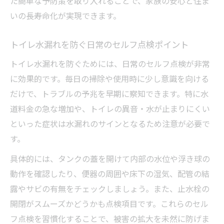
た簡単な予防策を取り入れることで、家族の安心と住ま
トイレ水漏れ時の応急処置を徹底解説
いの長寿命化が実現できます。
トイレ水漏れ発生時の応急処置の流れと手
順
トイレ水漏れを防ぐ日常のセルフ点検ポイント
家庭でできるトイレ水漏れの応急対応法
トイレ水漏れを防ぐためには、日常のセルフ点検が非常
トイレ水漏れ時にまず試したい止水処置
に効果的です。毎日の掃除や使用時に少し意識を向ける
水漏れ事故拡大を防ぐ応急処置の基本知識
だけで、トラブルの予兆を早期に察知できます。特に水
応急処置後にすべきトイレ水漏れ対応策
道料金の急な増加や、トイレの異音・水が止まりにくい
埼玉県で信頼できる依頼先を探すコツ
といった症状は水漏れのサインとなるため注意が必要で
トイレ水漏れ業者選びで埼玉県の安心依頼
す。
先を探す
具体的には、タンクの蓋を開けて内部の水位や浮き球の
埼玉県のトイレ水漏れ指定業者とその特徴
動作を確認したり、便器の周囲や床下の湿気、配管の結
口コミを活用したトイレ水漏れ業者の信頼
露やサビの有無をチェックしましょう。また、止水栓の
性確認
開閉がスムーズかどうかも点検項目です。これらのセル
埼玉県水道局指定業者一覧の活用と注意点
フ点検を習慣化することで、被害の拡大を未然に防げま