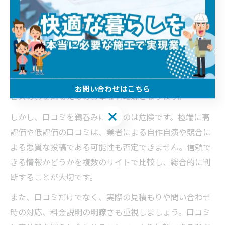
庭の安心につながります。
トイレ水漏れ対応業者の口コミ活用術と注意点
トイレ水漏れ対応業者を選ぶ際、インターネット上の口
コミや評判を活用するのは有効な手段です。実際の利用
者の声は、業者の対応力や料金の適正さ、アフターサー
お問い合わせはこちら
ビスの質を知るための貴重な情報源となります。
お問い合わせはこちら
しかし、口コミを鵜呑みにするのは危険です。極端に高
評価や低評価の口コミは、業者による自作自演や競合に
よる悪質な投稿である可能性も否定できません。信頼で
きる情報かどうかを複数のサイトで比較し、総合的に判
断することが大切です。
また、口コミだけでなく、実際の見積もりや問い合わせ
時の対応、料金説明の明瞭さも重視しましょう。口コミ