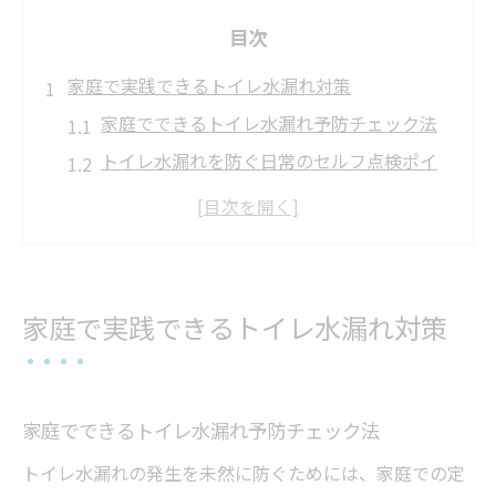
目次
家庭で実践できるトイレ水漏れ対策
家庭でできるトイレ水漏れ予防チェック法
トイレ水漏れを防ぐ日常のセルフ点検ポイ
ント
消耗部品交換でトイレ水漏れを未然に防ぐ
方法
トイレ水漏れのリスクを減らす簡単な工夫
家庭で実践できるトイレ水漏れ対策
家庭内トイレ水漏れ対策のメンテナンス習
慣
安心のためのトイレ水漏れ早期発見術
家庭でできるトイレ水漏れ予防チェック法
トイレ水漏れを早期発見する見分け方のコ
トイレ水漏れの発生を未然に防ぐためには、家庭での定
ツ