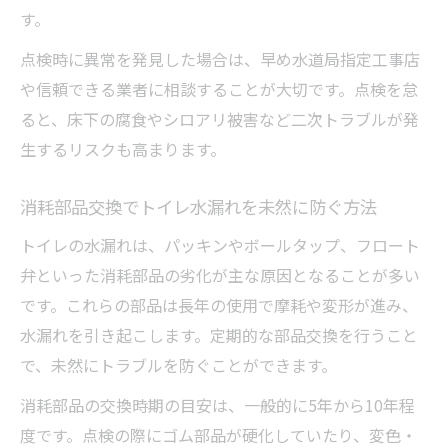
す。
トイレ水漏れで失敗しない業者選びのコツ
修理費用を抑えるための賢い方法まとめ
点検時に異常を発見した場合は、早め水道局指定工事店
トイレ水漏れ修理費用を節約するポイント
や信頼できる業者に相談することが大切です。点検を怠
ると、床下の腐食やシロアリ被害など二次トラブルが発
見積もり比較でトイレ水漏れ料金を抑える
生するリスクも高まります。
方法
トイレ水漏れ安い業者の賢い選び方と注意
消耗部品交換でトイレ水漏れを未然に防ぐ方法
点
トイレの水漏れは、パッキンやボールタップ、フロート
修理費用を下げるためのトイレ水漏れ対策
弁といった消耗部品の劣化が主な原因となることが多い
法
です。これらの部品は長年の使用で摩耗や変形が進み、
トイレ水漏れの費用トラブルを回避するコ
水漏れを引き起こします。定期的な部品交換を行うこと
ツ
で、未然にトラブルを防ぐことができます。
消耗部品の交換時期の目安は、一般的に5年から10年程
度です。点検の際にゴム部品が硬化していたり、変色・