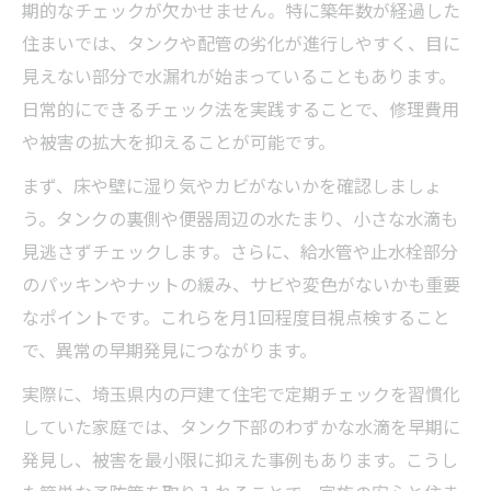
期的なチェックが欠かせません。特に築年数が経過した
トイレ水漏れの兆候を見逃さないチェック
住まいでは、タンクや配管の劣化が進行しやすく、目に
方法
見えない部分で水漏れが始まっていることもあります。
水漏れ発見で安心を守る家庭の定期点検術
日常的にできるチェック法を実践することで、修理費用
トイレ水漏れを早期に気付くための注意点
や被害の拡大を抑えることが可能です。
カビや腐食を防ぐトイレ水漏れ早期対応策
まず、床や壁に湿り気やカビがないかを確認しましょ
選び方で差が出る業者の見極めポイント
う。タンクの裏側や便器周辺の水たまり、小さな水滴も
信頼できるトイレ水漏れ業者選びの基準
見逃さずチェックします。さらに、給水管や止水栓部分
トイレ水漏れ対応業者の口コミ活用術と注
のパッキンやナットの緩み、サビや変色がないかも重要
意点
なポイントです。これらを月1回程度目視点検すること
で、異常の早期発見につながります。
水道局指定業者一覧から選ぶ安心のポイン
ト
実際に、埼玉県内の戸建て住宅で定期チェックを習慣化
悪質業者を避けるトイレ水漏れ依頼の心得
していた家庭では、タンク下部のわずかな水滴を早期に
トイレ水漏れで重要な見積もり比較の方法
発見し、被害を最小限に抑えた事例もあります。こうし