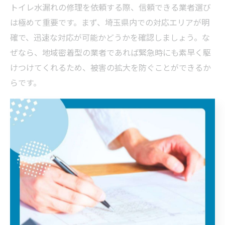
トイレ水漏れの修理を依頼する際、信頼できる業者選び
は極めて重要です。まず、埼玉県内での対応エリアが明
確で、迅速な対応が可能かどうかを確認しましょう。な
ぜなら、地域密着型の業者であれば緊急時にも素早く駆
けつけてくれるため、被害の拡大を防ぐことができるか
らです。
次に、見積もりが無料であることや、料金体系が明確に
示されているかをチェックしましょう。追加料金の有無
や作業内容の説明が丁寧であれば、納得して依頼しやす
くなります。実際に「トイレ水漏れ 安い」などのキーワ
ードで検索し、複数社を比較することも効果的です。
さらに、自治体の指定業者であるか、資格や実績がある
かも安心材料となります。口コミや評判、過去の施工事
例なども参考にして、信頼性の高い業者を選ぶことが家