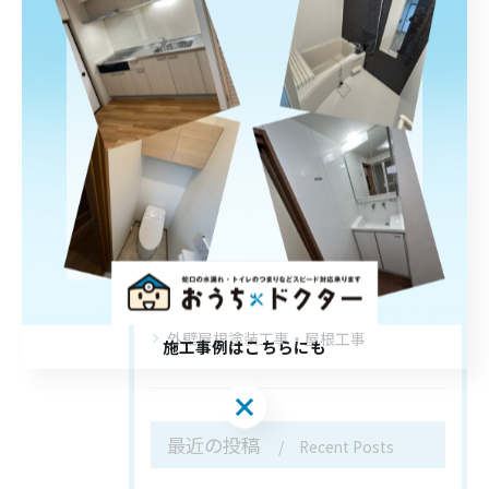
カテゴリー
Categories
全てのカテゴリー
施工事例
水回り
キッチン
お風呂
トイレ
外壁屋根塗装工事・屋根工事
施工事例はこちらにも
施工事例はこちらにも
最近の投稿
Recent Posts