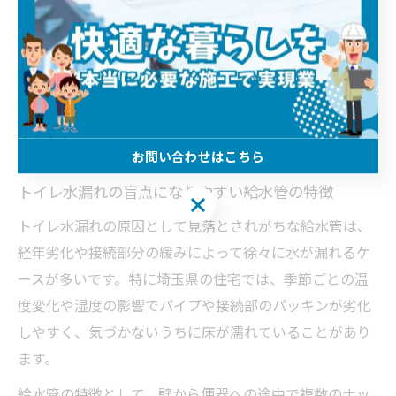
族で共有しておくと安心です。
給水管や排水管の水漏れに潜む盲点を
専門家が解説
お問い合わせはこちら
トイレ水漏れの盲点になりやすい給水管の特徴
お問い合わせはこちら
トイレ水漏れの原因として見落とされがちな給水管は、
経年劣化や接続部分の緩みによって徐々に水が漏れるケ
ースが多いです。特に埼玉県の住宅では、季節ごとの温
度変化や湿度の影響でパイプや接続部のパッキンが劣化
しやすく、気づかないうちに床が濡れていることがあり
ます。
給水管の特徴として、壁から便器への途中で複数のナッ