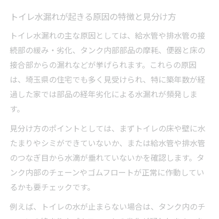
トイレのつなぎ目水漏れを防ぐために知るべき
トイレ水漏れが起きる原因の特徴と見分け方
こと
トイレ水漏れの主な原因としては、給水管や排水管の接
トイレ水漏れを招くつなぎ目の劣化と点検
続部の緩み・劣化、タンク内部部品の摩耗、便器と床の
方法
接合部からの漏れなどが挙げられます。これらの原因
つなぎ目からのトイレ水漏れを未然に防ぐ
は、埼玉県の住宅でも多く見受けられ、特に築年数が経
コツ
過した家では部品の経年劣化による水漏れが頻発しま
トイレ給水管やパッキンの水漏れに注意す
す。
る理由
見分け方のポイントとしては、まずトイレの床や壁に水
洗面台下や排水管のつなぎ目水漏れチェッ
たまりやシミができていないか、または給水管や排水管
ク法
のつなぎ目から水滴が垂れていないかを確認します。タ
つなぎ目の水漏れを発見した際の適切な対
ンク内部のチェーンやゴムフロートが正常に作動してい
応手順
るかも要チェックです。
給水管や排水管の水漏れに潜む盲点を専門家が
例えば、トイレの水が止まらない場合は、タンク内のチ
解説