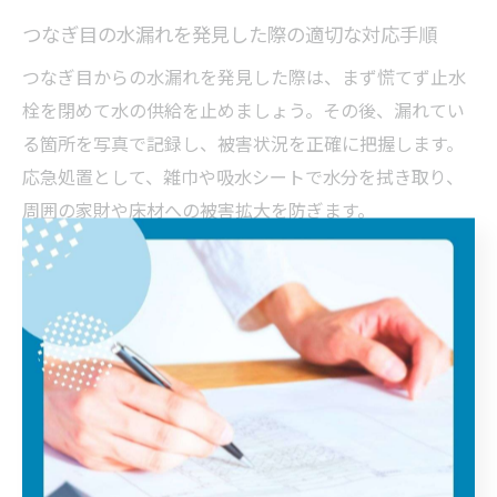
つなぎ目の水漏れを発見した際の適切な対応手順
つなぎ目からの水漏れを発見した際は、まず慌てず止水
栓を閉めて水の供給を止めましょう。その後、漏れてい
る箇所を写真で記録し、被害状況を正確に把握します。
応急処置として、雑巾や吸水シートで水分を拭き取り、
周囲の家財や床材への被害拡大を防ぎます。
パッキンやナットのゆるみが原因であれば、増し締めや
パッキン交換で改善することもありますが、無理な作業
は部品破損やさらなる漏水リスクを高めます。自信がな
い場合や、原因が特定できない場合は、速やかに専門業
者へ連絡しましょう。
トイレ水漏れは早期対応が被害を最小限に抑える鍵で
す。定期的な点検とともに、万が一の際の対応手順を家