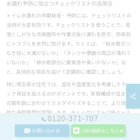
水漏れ予防に役立つチェックリストの活用法
トイレ水漏れの早期発見・予防には、チェックリストの
活用が大変有効です。チェックリストを使うことで、見
落としがちな点検箇所や作業の抜け漏れを防ぎ、効率的
にトラブルを未然に防げます。たとえば、「給水管のつ
なぎ目に水滴がないか」「タンクや便器の周辺が濡れて
いないか」「排水管部分に異常音や臭いがないか」な
ど、具体的な項目を設けて定期的に確認しましょう。
特に埼玉県の住宅では、湿気や温度変化を考慮したチェ
ック項目を加えるのがポイントです。家族構成や住まい
の築年数に合わせてカスタマイズすることで、より効果
的な予防管理が実現します。チェックリストは紙ベース
0120-371-707
でもスマートフォンのメモ機能でも簡単に作成できるた
め、日常のルーチンに組み込むのが成功の秘訣です。
お問い合わせ
LINE相談はこちら