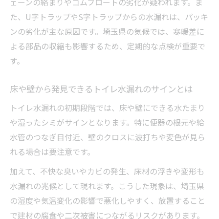
ェーンの絡まりやゴムフロートの劣化が疑われます。ま
トイレ水漏れの盲点になりやすい給水管の
た、U字トラップやS字トラップからの水漏れは、パッキ
特徴
ンの劣化が主な原因です。埼玉県の気候では、寒暖差に
排水管水漏れが発生する典型的なパターン
よる部品の収縮も影響するため、定期的な点検が重要で
とは
す。
U字トラップやS字トラップ水漏れの注意点
止水栓やナットの緩みから始まる水漏れ対
床や壁から発見できるトイレ水漏れのサインとは
策法
トイレ水漏れの初期段階では、床や壁にできる水たまり
専門家が教える排水管水漏れの初期対応ポ
や湿ったシミがサインとなります。特に便器の根元や給
イント
水管のつなぎ目付近、壁のクロスに波打ちや変色が見ら
水が止まらないチェーン異常とトイレ水漏れの
れる場合は要注意です。
関係
加えて、不快な臭いやカビの発生、床材の浮きや変形も
トイレ水漏れに直結するチェーン異常の兆
水漏れの兆候として現れます。こうした現象は、埼玉県
候
の湿度や気温変化の影響で悪化しやすく、放置すること
チェーン不具合が招くトイレ水漏れの仕組
で建材の腐食や二次被害につながるリスクがあります。