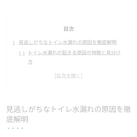
目次
見逃しがちなトイレ水漏れの原因を徹底解明
トイレ水漏れが起きる原因の特徴と見分け
方
床や壁から発見できるトイレ水漏れのサイ
ンとは
トイレ水漏れを放置した場合の建物への影
響
見逃しがちなトイレ水漏れの原因を徹
トイレ水漏れの初期症状と早期対応のコツ
底解明
トイレ水漏れが疑われる時のセルフチェッ
ク法