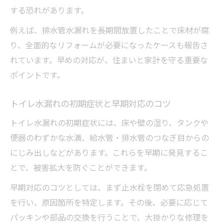
する恐れがあります。
トイレ水漏れ対策は信頼できる業者選びが
重要
例えば、排水管水漏れを長期間放置したことで床材が腐
り、全面的なリフォームが必要になったケースも報告さ
埼玉の住まい向け水漏れ予防サービスの活
れています。早めの対応が、住まいと家計を守る重要な
用法
ポイントです。
早期発見でトイレ水漏れ被害を最小限に抑
える工夫
トイレ水漏れの初期症状と早期対応のコツ
トイレ水漏れトラブル相談先の選び方とポ
トイレ水漏れの初期症状には、床や壁の湿り、タンクや
イント
便器のわずかな水滴、給水管・排水管のつなぎ目からの
定期メンテナンスで安心なトイレ水漏れ対
にじみ出しなどがあります。これらを早期に発見するこ
策
とで、被害拡大を防ぐことができます。
早期対応のコツとしては、まず止水栓を閉めて応急処置
を行い、原因箇所を特定します。その後、必要に応じて
パッキンや部品の交換を行うことで、大掛かりな修理を