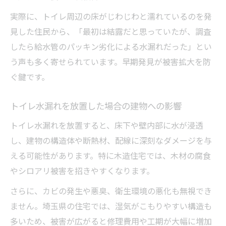
み
実際に、トイレ周辺の床がじわじわと濡れているのを発
トイレの水が止まらない現象の主な原因例
見した住民から、「最初は結露だと思っていたが、調査
チェーン交換や調整で防ぐトイレ水漏れの
したら給水管のパッキン劣化による水漏れだった」とい
方法
う声も多く寄せられています。早期発見が被害拡大を防
チェーン異常を見逃さない点検ポイント
ぐ鍵です。
トイレ水漏れを未然に防ぐための点検ポイント
トイレ水漏れを放置した場合の建物への影響
トイレ水漏れを防ぐための定期点検ポイン
ト
トイレ水漏れを放置すると、床下や壁内部に水が浸透
つなぎ目や給水管の水漏れ予防策とは
し、建物の構造体や断熱材、配線に深刻なダメージを与
える可能性があります。特に木造住宅では、木材の腐食
トイレ水漏れ発見後の冷静な初期対応方法
やシロアリ被害を招きやすくなります。
水漏れ予防に役立つチェックリストの活用
法
さらに、カビの発生や悪臭、衛生環境の悪化も無視でき
ません。埼玉県の住宅では、湿気がこもりやすい構造も
プロが勧めるトイレ水漏れ防止習慣のコツ
多いため、被害が広がると修理費用や工期が大幅に増加
埼玉の住まいで選ぶ安心のトイレ水漏れ対策