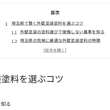
目次
埼玉県で賢く外壁塗装塗料を選ぶコツ
外壁塗装の塗料選びで後悔しない基準を知る
埼玉県の気候に最適な外壁塗装塗料の特徴
人気の外壁塗装業者と選ばれる理由を解説
外壁塗装の助成金活用で賢く塗料を選ぶ方法
口コミで分かる外壁塗装の信頼できる選び方
高耐久な外壁塗装の秘訣を徹底解説
装塗料を選ぶコツ
外壁塗装で重視すべき高耐久塗料の条件
埼玉県の外壁塗装で人気の塗料タイプ比較
耐候性と機能性で選ぶ外壁塗装のポイント
を知る
外壁塗装で長持ちする塗料の選び方を伝授