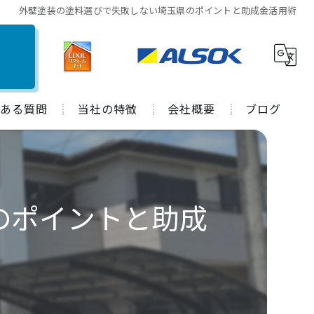
外壁塗装の塗料選びで失敗しない埼玉県のポイントと助成金活用術
ある質問
当社の特徴
会社概要
ブログ
水回り
施工事例
キッチン
コラム
のポイントと助成
お風呂
トイレ
外装