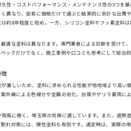
耐久性・コストパフォーマンス・メンテナンス性の3つを基
口コミ評価から見る高耐久外壁塗装事情
きく異なり、安易に価格だけで選ぶと結果的に余計な出費
塗料選びに迷ったときのポイントとは
は約8年程度と短め。一方、シリコン塗料やフッ素塗料は
外壁塗装の塗料で迷ったときの選択基準
。
埼玉県でおすすめの外壁塗装塗料を比較
も最適な塗料は異なります。専門業者による診断を受けて
アステックペイントと日本ペイント徹底比較
スペックだけでなく、施工事例や口コミも参考にして総合
実際の口コミで分かる塗料選びの失敗例
外壁塗装のプロが教える迷わない選び方
特徴
外壁塗装で失敗しない耐用性重視の視点
差が激しいため、塗料に求められる性能が他地域より高い
外壁塗装で重要な耐用年数の見極め方
、紫外線による色褪せや塗膜の劣化、台風やゲリラ豪雨に
埼玉県の外壁塗装で長持ちする塗料とは
耐久性と費用対効果で選ぶ外壁塗装のコツ
や雨風に強く、埼玉県の気候に適しています。また、遮熱
外壁塗装の保証内容と選び方のポイント
ビ割れ対策には、弾性塗料も有効です。選定時は、実際の