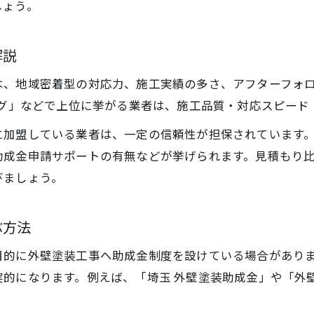
業者選びも大切な外壁塗装の耐用性確保
しょう。
後悔しない塗料選定で住まいを守る方法
外壁塗装で後悔しない塗料選定の極意
解説
埼玉県で実践できる失敗しない選び方
は、地域密着型の対応力、施工実績の多さ、アフターフォ
外壁塗装の施工事例から学ぶ塗料の選択法
ング」などで上位に挙がる業者は、施工品質・対応スピード
住まいを守るための外壁塗装塗料の条件
に加盟している業者は、一定の信頼性が担保されています
外壁塗装業者選びで重視すべきポイント
助成金申請サポートの有無などが挙げられます。見積もり
びましょう。
お問い合わせはこちら
お問い合わせはこちら
ぶ方法
目的に外壁塗装工事へ助成金制度を設けている場合があり
的になります。例えば、「埼玉 外壁塗装助成金」や「外