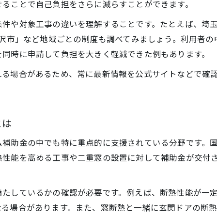
せることで自己負担をさらに減らすことができます。
断熱性能基準とリフォーム補助金の関係
条件や対象工事の違いを理解することです。たとえば、埼
キッチンやトイレもリフォーム補助金対象に
所沢市」など地域ごとの制度も調べてみましょう。利用者
キッチンリフォーム補助金の対象工事とは
を同時に申請して負担を大きく軽減できた例もあります。
トイレリフォーム補助金で得する申請方法
れる場合があるため、常に最新情報を公式サイトなどで確
浴室リフォーム補助金を効率的に活用する
リフォーム補助金で水回りを一新するポイント
埼玉県リフォーム補助金キッチンの活用術
とは
お問い合わせはこちら
お問い合わせはこちら
補助金制度の併用で家計負担を大幅削減
補助金の中でも特に重点的に支援されている分野です。国の
リフォーム補助金の併用ルールを徹底解説
熱性能を高める工事や二重窓の設置に対して補助金が交付
国と埼玉県リフォーム補助金の賢い使い方
市町村リフォーム補助金を上手に活用する手順
満たしているかの確認が必要です。例えば、断熱性能が一
リフォーム補助金の優遇条件を最大限活用
なる場合があります。また、窓断熱と一緒に玄関ドアの断