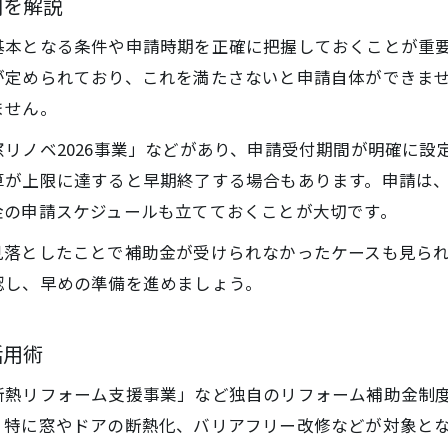
期を解説
リフォーム補助金の動向と今後の予測
基本となる条件や申請時期を正確に把握しておくことが重
埼玉県窓断熱リフォーム支援事業のポイント
が定められており、これを満たさないと申請自体ができま
マンションや戸建ての補助金申請のコツ
ません。
マンションリフォーム補助金申請で失敗しない方
リノベ2026事業」などがあり、申請受付期間が明確に設
戸建てリフォーム補助金の優遇条件を徹底活用
算が上限に達すると早期終了する場合もあります。申請は
リフォーム補助金の必要書類と提出手順
金の申請スケジュールも立てておくことが大切です。
埼玉県リフォーム補助金マンションで注意すべき
見落としたことで補助金が受けられなかったケースも見ら
施工業者選びとリフォーム補助金の関係性
認し、早めの準備を進めましょう。
補助金を使った断熱リフォームの注意点
二重窓リフォーム補助金の利用条件解説
活用術
断熱リフォームの補助金対象と注意事項
断熱リフォーム支援事業」など独自のリフォーム補助金制
埼玉県窓リフォーム補助金で失敗しない方法
、特に窓やドアの断熱化、バリアフリー改修などが対象と
施工内容ごとに異なるリフォーム補助金ポイント