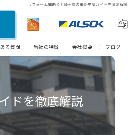
リフォーム補助金と埼玉県の最新申請ガイドを徹底解説
ある質問
当社の特徴
会社概要
ブログ
水回り
施工事例
キッチン
コラム
お風呂
イドを徹底解説
トイレ
外装