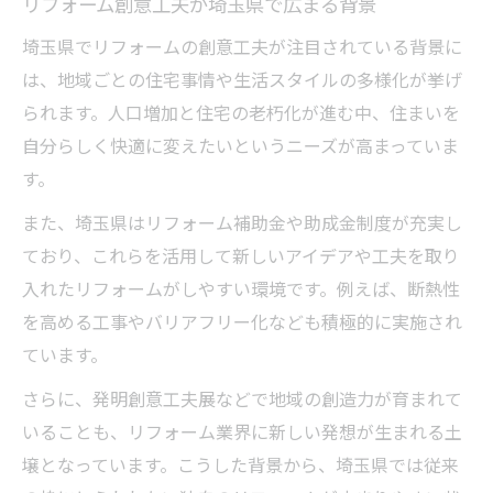
リフォーム創意工夫が埼玉県で広まる背景
リフォーム会社ランキングの活用ポイント
埼玉県でリフォームの創意工夫が注目されている背景に
見積もりの透明性が安心につながる理由
は、地域ごとの住宅事情や生活スタイルの多様化が挙げ
口コミ情報でリフォーム業者を比較するコ
られます。人口増加と住宅の老朽化が進む中、住まいを
ツ
自分らしく快適に変えたいというニーズが高まっていま
創意工夫を活かした埼玉県リフォーム事例集
す。
発明創意工夫展の受賞作品に学ぶリフォー
また、埼玉県はリフォーム補助金や助成金制度が充実し
ム事例
ており、これらを活用して新しいアイデアや工夫を取り
リフォームで生まれた新しい暮らしの工夫
入れたリフォームがしやすい環境です。例えば、断熱性
受賞経験を活かしたリフォームの実例紹介
を高める工事やバリアフリー化なども積極的に実施され
ています。
創意工夫が光る埼玉県のリフォーム事例
中学生発案の創意工夫がリフォームに活用
さらに、発明創意工夫展などで地域の創造力が育まれて
悪質リフォーム業者を見分けるコツを伝授
いることも、リフォーム業界に新しい発想が生まれる土
壌となっています。こうした背景から、埼玉県では従来
悪質リフォーム業者リスト活用の注意点