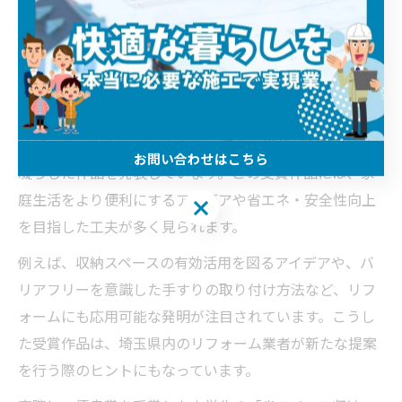
事例集
発明創意工夫展の受賞作品に学ぶリフォーム事例
埼玉県では毎年「発明創意工夫展」が開催されており、
地域の子どもたちから大人まで幅広い世代が創意工夫を
お問い合わせはこちら
凝らした作品を発表しています。この受賞作品には、家
庭生活をより便利にするアイデアや省エネ・安全性向上
お問い合わせはこちら
を目指した工夫が多く見られます。
例えば、収納スペースの有効活用を図るアイデアや、バ
リアフリーを意識した手すりの取り付け方法など、リフ
ォームにも応用可能な発明が注目されています。こうし
た受賞作品は、埼玉県内のリフォーム業者が新たな提案
を行う際のヒントにもなっています。