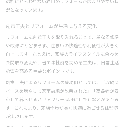
の枠にとらわれない独自のリフォームが広まりやすい状
評判の悪いリフォーム業者を避ける方法
況となっています。
見積もりや契約で見抜く悪質業者の特徴
埼玉県で多い悪質リフォームの事例と対策
創意工夫とリフォームが生活に与える変化
口コミから発見できる悪質リフォーム業者
リフォームに創意工夫を取り入れることで、単なる修繕
補助金活用で賢く進めるリフォーム術
や改修にとどまらず、住まいの快適性や利便性が大きく
埼玉リフォーム補助金の賢い使い方
向上します。たとえば、家族のライフスタイルに合わせ
補助金を活用したリフォーム成功の秘訣
た間取り変更や、省エネ性能を高める工夫は、日常生活
リフォーム補助金申請のポイントを解説
の質を高める重要なポイントです。
補助金でお得に進めるリフォーム計画
創意工夫によるリフォームの成功例としては、「収納ス
創意工夫を取り入れた補助金活用術
ペースを増やして家事動線が改善された」「高齢者が安
心して暮らせるバリアフリー設計にした」などがありま
暮らしが変わる埼玉リフォームの新常識
す。これにより、家族全員が長く快適に過ごせる住環境
リフォームで実感する暮らしの新常識
が実現します。
創意工夫が生み出す快適な住まい作り