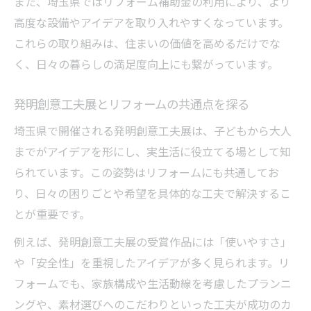
また、埼玉県ではリフォーム補助金の利用により、より
埼玉県リフォーム最新トレンドを解説
高度な設備やアイデアを取り入れやすくなっています。
新常識となるリフォームの工夫と効果
これらの取り組みは、住まいの価値を高めるだけでな
創意工夫を活かした快適リフォーム事例
く、日々の暮らしの満足度向上にも繋がっています。
発明創意工夫展とリフォームの共通点を探る
埼玉県で開催される発明創意工夫展は、子どもから大人
までがアイデアを形にし、実生活に役立てる場として知
られています。この姿勢はリフォームにも共通してお
り、日々の困りごとや希望を具体的な工夫で解決するこ
とが重要です。
例えば、発明創意工夫展の受賞作品には「使いやすさ」
や「安全性」を重視したアイデアが多く見られます。リ
フォームでも、家族構成や生活動線を考慮したプランニ
ングや、素材選びへのこだわりといった工夫が成功のカ