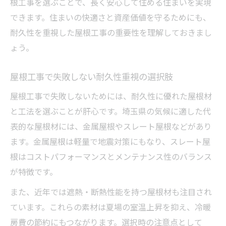
根工事を選ぶことで、長く安心して住める住まいを実現
感
できます。住まいの快適さと資産価値を守るためにも、
屋根工事の耐久性と修繕サイクルの関係性
耐久性を重視した屋根工事の重要性を理解しておきまし
屋根工事で長持ちを実現する注意点まとめ
ょう。
埼玉県の気候に適した屋根工事とは何か
屋根工事で失敗しない耐久性重視の選択肢
屋根工事で埼玉県の気候特性に強くなる理
由
屋根工事で失敗しないためには、耐久性に優れた屋根材
と工法を選ぶことが肝心です。埼玉県の気候に適した代
耐久性を高める屋根工事の気候適応ポイン
表的な屋根材には、金属屋根やスレート屋根などがあり
ト
ます。金属屋根は軽量で地震対策にもなり、スレート屋
埼玉県の環境で重視される屋根工事の工法
根はコストパフォーマンスとメンテナンス性のバランス
とは
が特徴です。
急な天候変化に強い屋根工事の選び方
また、近年では遮熱・断熱性能を持つ屋根材も注目され
屋根工事で地盤や気候リスクをカバーする
ています。これらの素材は夏場の室温上昇を抑え、冷暖
方法
房費の節約にもつながります。選択時の注意点として
将来の修繕費を減らす屋根工事の基準