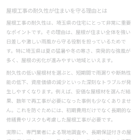
は
屋根工事の耐久性が住まいを守る理由とは
耐用年数が長い屋根材を見極めるポイント
屋根工事の耐久性は、埼玉県の住宅にとって非常に重要
屋根工事に最適な屋根材の耐久性比較ガイ
なポイントです。その理由は、屋根が住まい全体を強い
ド
日差しや激しい雨風から守る役割を担っているためで
メンテナンスしやすい屋根材を屋根工事で
す。特に埼玉県は夏の猛暑や冬の寒さ、突発的な強風が
選ぶコツ
多く、屋根の劣化が進みやすい地域といえます。
屋根工事で避けたい短命な屋根材の見分け
耐久性の低い屋根材を選ぶと、短期間で雨漏りや断熱性
方
能の低下、資産価値の減少といった深刻なトラブルが発
耐久性重視の屋根工事が住宅を守る理由
生しやすくなります。例えば、安価な屋根材を選んだ結
屋根工事の耐久性が災害リスクを減らす仕
果、数年で再工事が必要になった事例も少なくありませ
組み
ん。これを防ぐためには、初期費用だけでなく長期的な
住宅の資産価値を守る屋根工事の耐久性と
修繕費やリスクも考慮した屋根工事が必要です。
は
実際に、専門業者による現地調査や、長期保証付きの屋
耐久性を意識した屋根工事で得られる安心