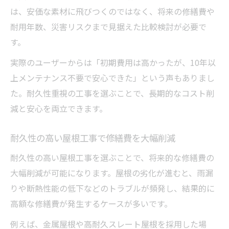
は、安価な素材に飛びつくのではなく、将来の修繕費や
屋根工事の耐久性が将来の修繕費に与える
耐用年数、災害リスクまで見据えた比較検討が必要で
影響
す。
長期視点で選ぶ屋根工事の耐久性重視の基
実際のユーザーからは「初期費用は高かったが、10年以
準
上メンテナンス不要で安心できた」という声もありまし
屋根工事で維持費を抑える素材と工法の選
た。耐久性重視の工事を選ぶことで、長期的なコスト削
び方
減と安心を両立できます。
修繕費を減らすための屋根工事の判断基準
屋根工事後のメンテナンス費を抑える方法
耐久性の高い屋根工事で修繕費を大幅削減
素材別に見る屋根工事の耐久性の違い
耐久性の高い屋根工事を選ぶことで、将来的な修繕費の
屋根工事で使われる代表的素材の耐久性比
大幅削減が可能になります。屋根の劣化が進むと、雨漏
較
りや断熱性能の低下などのトラブルが頻発し、結果的に
金属屋根とスレートの屋根工事耐久性を解
高額な修繕費が発生するケースが多いです。
説
例えば、金属屋根や高耐久スレート屋根を採用した場