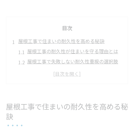
目次
屋根工事で住まいの耐久性を高める秘訣
屋根工事の耐久性が住まいを守る理由とは
屋根工事で失敗しない耐久性重視の選択肢
耐久性の高い屋根工事で修繕費を大幅削減
屋根工事の耐久性を比較する際の注目ポイ
ント
地盤リスクも考慮した屋根工事の耐久性対
屋根工事で住まいの耐久性を高める秘
策
訣
長持ちする屋根材選びの要点を徹底解説
屋根工事で選ぶべき長持ち屋根材の特徴と