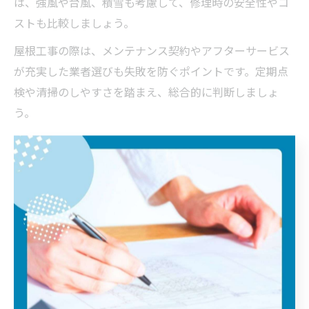
は、強風や台風、積雪も考慮して、修理時の安全性やコ
ストも比較しましょう。
屋根工事の際は、メンテナンス契約やアフターサービス
が充実した業者選びも失敗を防ぐポイントです。定期点
検や清掃のしやすさを踏まえ、総合的に判断しましょ
う。
屋根工事で避けたい短命な屋根材の見分け方
屋根工事で避けたいのは、短命な屋根材を選んでしまう
ことです。耐用年数が短い屋根材は、表面の塗装や加工
が不十分だったり、安価な素材を使っているケースが多
く、数年で劣化や雨漏りが発生するリスクがあります。
見分け方としては、メーカー保証が短い、施工実績が少
ない、専門業者からの評価が低い素材には注意が必要で