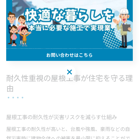
す。また、埼玉県の気候に合わない屋根材や、施工方法
が適切でない場合も早期劣化につながります。
実際に「屋根修理 飛び込み」などのトラブル事例も多
く、安易な選択は将来の再工事や維持コスト増につなが
りかねません。信頼できる業者と相談し、耐用年数や保
証内容を十分に確認してから決定しましょう。
お問い合わせはこちら
お問い合わせはこちら
耐久性重視の屋根工事が住宅を守る理
由
屋根工事の耐久性が災害リスクを減らす仕組み
屋根工事の耐久性が高いと、台風や強風、豪雨などの自
然災害時に建物全体への被害を最小限に抑えることがで