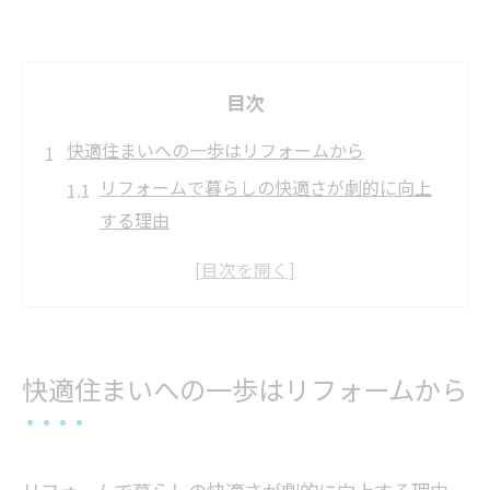
目次
快適住まいへの一歩はリフォームから
リフォームで暮らしの快適さが劇的に向上
する理由
家族構成に合ったリフォームの進め方と成
功の秘訣
ライフスタイルに合わせたリフォームの選
び方ポイント
快適住まいへの一歩はリフォームから
ワンストップリノベーションで叶える理想
の快適空間
高気密高断熱リフォームで四季を通じて快