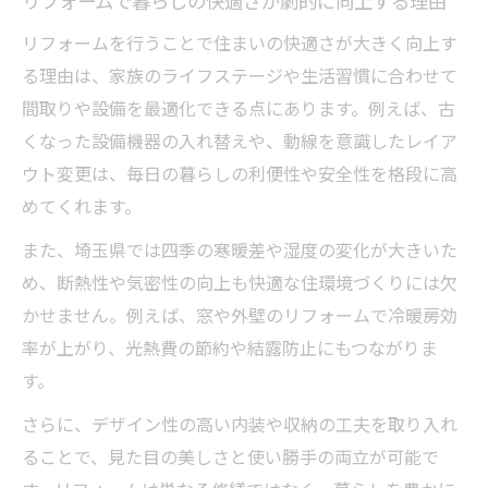
リフォームで暮らしの快適さが劇的に向上する理由
適生活
リフォームを行うことで住まいの快適さが大きく向上す
理想のライフスタイル実現をリフォームで叶え
る理由は、家族のライフステージや生活習慣に合わせて
る
間取りや設備を最適化できる点にあります。例えば、古
リフォームで叶える家族の理想的なライフ
くなった設備機器の入れ替えや、動線を意識したレイア
スタイル設計
ウト変更は、毎日の暮らしの利便性や安全性を格段に高
収納力アップと家事効率を高めるリフォー
めてくれます。
ム実例
また、埼玉県では四季の寒暖差や湿度の変化が大きいた
自然素材を取り入れたリフォームで健康的
め、断熱性や気密性の向上も快適な住環境づくりには欠
な住まい作り
かせません。例えば、窓や外壁のリフォームで冷暖房効
リフォームで叶えるおしゃれな空間デザイ
率が上がり、光熱費の節約や結露防止にもつながりま
ンのコツ
す。
リフォームで新しい生活動線を実現するポ
さらに、デザイン性の高い内装や収納の工夫を取り入れ
イント
ることで、見た目の美しさと使い勝手の両立が可能で
省エネな暮らしを目指すなら今こそリフォーム