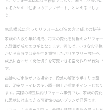
す。リフォームは単なる修繕ではなく、暮らしを豊かに
リフォームで省エネ住宅を実現する最新ト
するための「住まいのアップデート」といえるでしょ
レンド
う。
高断熱リフォームの費用相場とコスト削減
効果
家族構成に合ったリフォームの進め方と成功の秘訣
水回りリフォームで毎日の省エネを実感す
家族の人数や年齢構成、将来の変化を見据えたリフォー
る秘訣
ム計画が成功のカギとなります。例えば、小さなお子様
エコリフォームがもたらす快適なライフス
がいる家庭では安全性を重視したバリアフリー設計や、
タイル
成長に合わせて間仕切りを可変できる空間作りが有効で
ワンストップリノベーションで省エネ住宅
す。
へ
高齢のご家族がいる場合は、段差の解消や手すりの設
自然素材の温もり感じる住まいづくりのコツ
置、浴室やトイレの使い勝手向上が重要ポイントとなり
リフォームで自然素材を活かした快適空間
ます。実際の埼玉県内リフォーム事例でも、家族の変化
作り
に柔軟に対応できる可変性の高いプランが好評です。
無垢材リフォームが生む家族のぬくもりあ
リフォームを進める際は、希望や課題を家族全員で共有