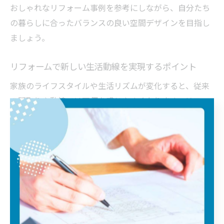
おしゃれなリフォーム事例を参考にしながら、自分たち
の暮らしに合ったバランスの良い空間デザインを目指し
ましょう。
リフォームで新しい生活動線を実現するポイント
家族のライフスタイルや生活リズムが変化すると、従来
の間取りや動線では不便を感じやすくなります。リフォ
ームでは、「生活動線」の見直しが快適な住まいづくり
のポイントです。特に埼玉県の住宅は、敷地や建物の形
状がさまざまなので、柔軟な発想が求められます。
例えば、玄関からリビング、キッチン、洗面所への移動
をスムーズにつなげる動線設計や、子どもの成長や在宅
ワークに対応した多目的スペースの新設が効果的です。
失敗例として、動線を軽視した結果、家事や家族の移動