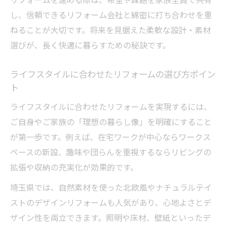
る住まい
し、信頼できるリフォーム会社と綿密に打ち合わせを重
ライフスタイルに合わせた自然素材の選び
ねることが大切です。将来を見据えた柔軟な設計・素材
方
選びが、長く快適に暮らすための秘訣です。
自然素材を使ったリフォームのメリットと
注意点
ライフスタイルに合わせたリフォームの選び方ポイン
ト
埼玉で人気の自然素材リフォーム事例を紹
介
ライフスタイルに合わせたリフォームを実現するには、
高断熱で冬も心地よいライフスタイル提案
ご自身やご家族の「理想の暮らし像」を明確にすること
が第一歩です。例えば、在宅ワークが中心ならワークス
高断熱リフォームで実現する冬の快適ライ
ペースの新設、趣味や団らんを重視するならリビングの
フ
拡張や収納の充実化が効果的です。
リフォームで室内温度を一定に保つテクニ
ック
埼玉県では、自然素材を使った北欧風やナチュラルテイ
ストのデザインリフォームも人気があり、心地よさとデ
高気密高断熱リフォームの費用と効果を比
ザイン性を両立できます。照明や床材、壁紙といったデ
較