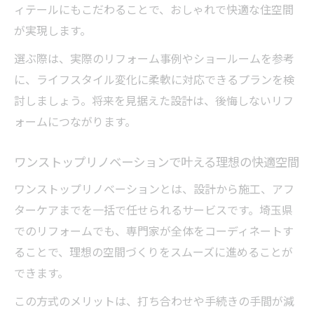
ィテールにもこだわることで、おしゃれで快適な住空間
家族の健康を守る高断熱リフォームの重要
が実現します。
性
断熱性を高めるリフォームの具体的な方法
選ぶ際は、実際のリフォーム事例やショールームを参考
とは
に、ライフスタイル変化に柔軟に対応できるプランを検
討しましょう。将来を見据えた設計は、後悔しないリフ
変化する暮らしに合わせたリフォーム活用法
ォームにつながります。
ライフステージに合わせたリフォームのタ
イミング
ワンストップリノベーションで叶える理想の快適空間
リフォームで間取り変更し暮らしの質を向
ワンストップリノベーションとは、設計から施工、アフ
上
ターケアまでを一括で任せられるサービスです。埼玉県
家族構成変化に強いリフォームプランの選
でのリフォームでも、専門家が全体をコーディネートす
び方
ることで、理想の空間づくりをスムーズに進めることが
ワンストップリノベーションで叶う柔軟な
できます。
住まい
この方式のメリットは、打ち合わせや手続きの手間が減
リフォーム事例から学ぶ生活変化の対応術