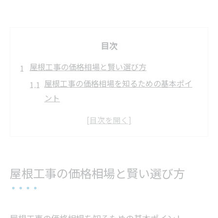
目次
屋根工事の価格相場と賢い選び方
屋根工事の価格相場を知るための基本ポイ
ント
埼玉県で屋根工事費用の傾向と注意点を解
説
屋根工事の選び方で失敗しないコツとは
屋根工事価格の見積もり比較で賢く選ぶ方
屋根工事の価格相場と賢い選び方
法
適正な屋根工事費用を判断する基準を紹介
納得できる屋根工事費用の見極め術