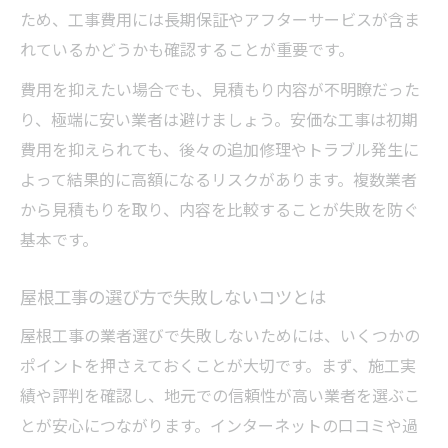
ため、工事費用には長期保証やアフターサービスが含ま
屋根工事費用を無駄なく抑える実践方法
れているかどうかも確認することが重要です。
屋根工事の必要な部分だけ修理する工夫
費用を抑えたい場合でも、見積もり内容が不明瞭だった
屋根工事のアフター保証を活用するメリッ
り、極端に安い業者は避けましょう。安価な工事は初期
ト
費用を抑えられても、後々の追加修理やトラブル発生に
屋根工事の長期的なコストダウン方法
よって結果的に高額になるリスクがあります。複数業者
屋根工事費用と品質のバランスを考える
から見積もりを取り、内容を比較することが失敗を防ぐ
基本です。
屋根工事の選び方で失敗しないコツとは
屋根工事の業者選びで失敗しないためには、いくつかの
ポイントを押さえておくことが大切です。まず、施工実
績や評判を確認し、地元での信頼性が高い業者を選ぶこ
とが安心につながります。インターネットの口コミや過