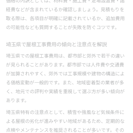
価格の内訳としては、材料費・施工費・足場設置費・諸
経費などが含まれているか確認しましょう。見積もりを
屋根工事費の内訳を徹底解説します
取る際は、各項目が明確に記載されているか、追加費用
屋根工事の費用内訳を詳しく知るメリット
の可能性なども質問することが失敗を防ぐコツです。
屋根工事の材料費と施工費の違いを解説
屋根工事で発生する諸経費の確認ポイント
埼玉県で屋根工事費用の傾向と注意点を解説
屋根工事の追加費用がかかる場面とは
埼玉県での屋根工事費用は、都市部と郊外で若干の違い
屋根工事費の見積もりで注目すべき項目
が見られることがあります。都市部では人件費や交通費
信頼できる業者選びで失敗を防ぐ方法
が加算されやすく、郊外では工事規模や建物の構造によ
屋根工事で信頼できる業者を見極めるコツ
る価格変動が一般的です。また、地域密着型の業者が多
屋根工事業者の実績や資格を確認する意義
く、地元での評判や実績を重視して選ぶ方が多い傾向が
あります。
屋根工事の口コミや評判を正しく活用する
屋根工事業者との契約前に確認すべき事項
埼玉県特有の注意点として、積雪や強風など気候条件に
よる屋根の劣化が進みやすい地域があるため、定期的な
屋根工事トラブルを防ぐ選び方のポイント
点検やメンテナンスを推奨されることが多いです。その
費用を抑えて屋根工事を成功させる秘訣