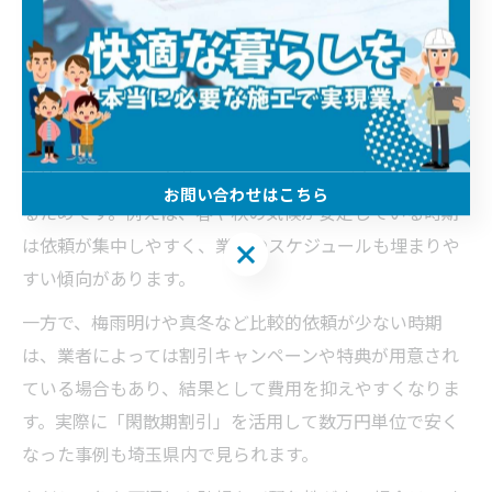
屋根工事費用の節約に役立つタイミングとは
屋根工事の費用を節約したい方にとって、工事を行うタ
イミング選びは非常に重要です。なぜなら、屋根工事は
繁忙期と閑散期で価格や予約のしやすさが大きく変動す
お問い合わせはこちら
るためです。例えば、春や秋の気候が安定している時期
は依頼が集中しやすく、業者のスケジュールも埋まりや
お問い合わせはこちら
すい傾向があります。
一方で、梅雨明けや真冬など比較的依頼が少ない時期
は、業者によっては割引キャンペーンや特典が用意され
ている場合もあり、結果として費用を抑えやすくなりま
す。実際に「閑散期割引」を活用して数万円単位で安く
なった事例も埼玉県内で見られます。