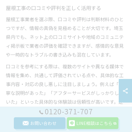
屋根工事の口コミや評判を正しく活用する
屋根工事業者を選ぶ際、口コミや評判は判断材料のひと
つですが、情報の真偽を見極めることが大切です。埼玉
県内でも、ネット上の口コミサイトや地域のコミュニテ
ィ掲示板で業者の評価を確認できますが、感情的な意見
や一時的なトラブルの書き込みも混在しています。
口コミを参考にする際は、複数のサイトや異なる媒体で
情報を集め、共通して評価されている点や、具体的な工
事内容・対応の良し悪しに注目しましょう。例えば「丁
寧な説明があった」「アフターサービスがしっかりして
いた」といった具体的な体験談は信頼性が高いです。逆
0120-371-707
に、根拠のない極端な評価や同じ内容の繰り返しは、参
考程度にとどめましょう。
お問い合わせ
LINE相談はこちら
また、口コミだけに頼らず、実際に現地調査や面談で業