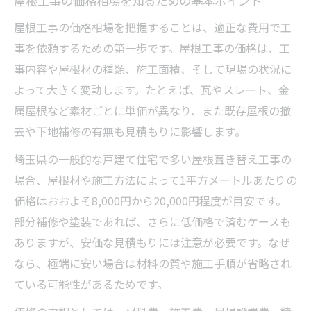
屋根工事の価格相場を知るための基本ポイント
屋根工事費用の内訳を分かりやすく解説
屋根工事の価格相場を把握することは、適正な費用で工
屋根工事で追加費用が発生しやすいケース
事を依頼するための第一歩です。屋根工事の価格は、工
屋根工事の相場感を正しく把握する方法
事内容や屋根材の種類、施工面積、そして現場の状況に
見積もりの屋根工事内容を比較する重要性
よって大きく変動します。たとえば、瓦やスレート、金
屋根工事で損をしないための費用交渉ポイ
属屋根など素材ごとに単価が異なり、また既存屋根の撤
ント
去や下地補修の有無も見積もりに影響します。
埼玉県で屋根工事をお得に進めるコツ
埼玉県の一般的な戸建て住宅で多い屋根葺き替え工事の
屋根工事費用の節約に役立つタイミングと
場合、屋根材や施工方法によって1平方メートルあたりの
は
価格はおおよそ8,000円から20,000円程度が目安です。
埼玉県で屋根工事業者を賢く選ぶポイント
部分補修や塗装であれば、さらに低価格で済むケースも
ありますが、安価な見積もりには注意が必要です。なぜ
屋根工事の見積もりを複数取得するメリッ
なら、極端に安い場合は材料の質や施工手順が省略され
ト
ている可能性があるためです。
屋根工事費用を抑えるサービスの活用法
屋根工事でお得にリフォームする方法