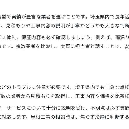
屋根工事見積もり比較の重要なチェック点
相談時に役立つ屋根工事費用の見極め方
着型で実績が豊富な業者を選ぶことです。埼玉県内で長年
埼玉県で納得できる屋根工事金額の考え方
た、見積もりや工事内容の説明が丁寧かどうかも大きな判
複数業者への屋根工事相談の活用法
ビス体制、保証内容も必ず確認しましょう。例えば、雨漏
見積もりで分かる屋根工事の信頼性判断
準です。複数業者を比較し、実際に担当者と話すことで、
信頼重視の屋根工事はどう選べば安心か
信頼できる屋根工事業者相談の極意
安心のための屋根工事業者選びの条件
お問い合わせはこちら
お問い合わせはこちら
埼玉県で評判の良い屋根工事相談とは
などのトラブルに注意が必要です。埼玉県内でも「急な点
屋根工事相談時の実績や施工事例の重要性
複数の業者から見積もりを取得し、工事内容や価格を比較
屋根工事の信頼性を見抜く相談の質問集
ターサービスについて十分に説明を受け、不明点は必ず質
に対応します。屋根工事の相談時は、焦らず冷静に判断す