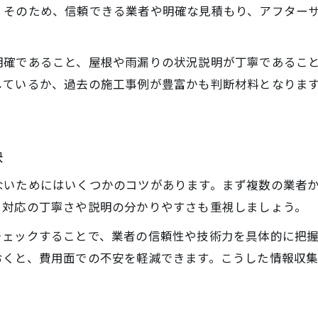
埼玉県で屋根工事を検討中の方必見ポイント
。そのため、信頼できる業者や明確な見積もり、アフター
屋根工事検討時に知っておきたい相談事項
埼玉県で屋根工事を選ぶ判断基準とは
明確であること、屋根や雨漏りの状況説明が丁寧であるこ
相談時に確認したい屋根工事の見積もり内容
しているか、過去の施工事例が豊富かも判断材料となりま
屋根工事の失敗を防ぐ相談ポイント集
信頼できる屋根工事業者の探し方を解説
失敗しない屋根工事相談の流れと注意点
訣
失敗しない屋根工事相談の順序を紹介
ないためにはいくつかのコツがあります。まず複数の業者
屋根工事の相談時によくあるトラブル例
、対応の丁寧さや説明の分かりやすさも重視しましょう。
埼玉県で安心できる屋根工事業者の特徴
チェックすることで、業者の信頼性や技術力を具体的に把
屋根工事相談時の契約トラブル予防策
おくと、費用面での不安を軽減できます。こうした情報収
相談時に聞くべき屋根工事の重要ポイント
屋根工事の見積もり比較で後悔しない秘訣