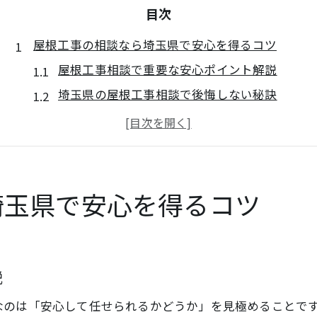
目次
屋根工事の相談なら埼玉県で安心を得るコツ
屋根工事相談で重要な安心ポイント解説
埼玉県の屋根工事相談で後悔しない秘訣
安心できる屋根工事業者選びの着眼点
屋根工事相談時のトラブル予防策とは
埼玉県で屋根工事の信頼性を見極める方法
納得できる屋根工事の進め方を解説
埼玉県で安心を得るコツ
屋根工事を納得して進める相談のコツ
屋根工事の進め方で押さえるべき注意点
埼玉県で安心な屋根工事計画の立て方
説
屋根工事相談時の見積もり比較の重要性
なのは「安心して任せられるかどうか」を見極めることで