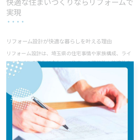
快適な住まいづくりならリフォームで
実現
リフォーム設計が快適な暮らしを叶える理由
リフォーム設計は、埼玉県の住宅事情や家族構成、ライ
フスタイルの変化に合わせて住まいの機能性や快適性を
大きく向上させることができる重要なプロセスです。な
ぜなら、既存の空間を最適化し、断熱や耐震、バリアフ
リーなどの性能向上とともに、日常生活の動線や使い勝
手を根本から見直せるからです。
例えば、築年数の経過した住宅では設備の老朽化や間取
りの不便さが課題となりがちですが、リフォーム設計を
丁寧に行うことで、最新の省エネ設備や収納計画を取り