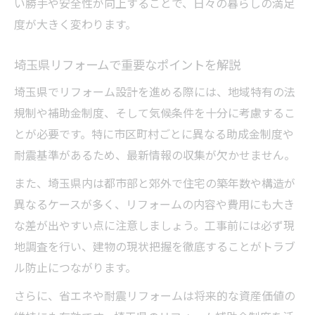
い勝手や安全性が向上することで、日々の暮らしの満足
契約前に確認したいリフォーム設計の注意
度が大きく変わります。
点
リフォーム会社比較で失敗しない選択術
埼玉県リフォームで重要なポイントを解説
アフターサービスが充実したリフォーム設
埼玉県でリフォーム設計を進める際には、地域特有の法
計
規制や補助金制度、そして気候条件を十分に考慮するこ
悪質リフォーム業者リスト対策と信頼構築
とが必要です。特に市区町村ごとに異なる助成金制度や
埼玉県の補助金活用で賢くリフォーム
耐震基準があるため、最新情報の収集が欠かせません。
リフォーム設計に活かす埼玉の補助金情報
また、埼玉県内は都市部と郊外で住宅の築年数や構造が
知って得するリフォーム補助金の申請方法
異なるケースが多く、リフォームの内容や費用にも大き
補助金を活用したリフォーム設計成功事例
な差が出やすい点に注意しましょう。工事前には必ず現
リフォーム会社が教える最新助成金事情
地調査を行い、建物の現状把握を徹底することがトラブ
埼玉リフォーム補助金で費用負担を軽減
ル防止につながります。
おしゃれ空間へのリフォーム設計術を学ぶ
さらに、省エネや耐震リフォームは将来的な資産価値の
おしゃれなリフォーム設計の基本ポイント