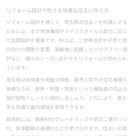
地域密着リフォーム会社の強みとは
リフォーム設計で叶える快適な住まい作り方
悪質リフォーム業者リストを避ける重要性
リフォーム設計を通じて、埼玉県の住まいを快適にする
リフォーム設計提案力の差が生まれる要因
ためには、まず家族構成やライフスタイルの変化に応じ
快適な住まいづくりならリフォームで実現
た空間設計が重要です。例えば、二世帯住宅や子育て世
リフォーム設計が快適な暮らしを叶える理
代向けの間取り変更、高齢者に配慮したバリアフリー設
由
計など、個々のニーズに合わせたリフォームが求められ
ています。
おしゃれなリフォーム空間作りの秘訣とは
埼玉リフォームで叶う快適性と機能性向上
埼玉県は気候差や地盤の特徴、都市と郊外の住宅事情も
多様なため、断熱・耐震・防音といった機能面の向上も
リフォーム設計で間取りを見直すポイント
設計段階でしっかり検討しましょう。これにより、夏も
リフォーム実例に学ぶ快適住まいの工夫
冬も快適な室内環境を実現できます。
安心感あるリフォームの進め方とは
具体的には、断熱材のグレードアップや窓の二重サッシ
リフォーム設計で安心を得る業者の見極め
化、家事動線の最適化などが挙げられます。住まいの使
方