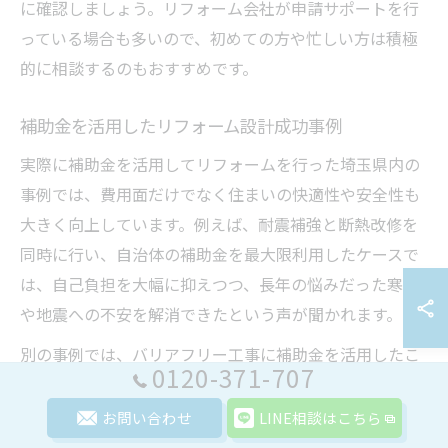
に確認しましょう。リフォーム会社が申請サポートを行
っている場合も多いので、初めての方や忙しい方は積極
的に相談するのもおすすめです。
補助金を活用したリフォーム設計成功事例
実際に補助金を活用してリフォームを行った埼玉県内の
事例では、費用面だけでなく住まいの快適性や安全性も
大きく向上しています。例えば、耐震補強と断熱改修を
同時に行い、自治体の補助金を最大限利用したケースで
は、自己負担を大幅に抑えつつ、長年の悩みだった寒さ
や地震への不安を解消できたという声が聞かれます。
別の事例では、バリアフリー工事に補助金を活用したこ
0120-371-707
とで、高齢のご家族が安心して暮らせる住環境を実現し
ています。手すりの設置や段差解消などのリフォーム
お問い合わせ
LINE相談はこちら
は、将来の介護負担軽減にもつながるため、多くの方が