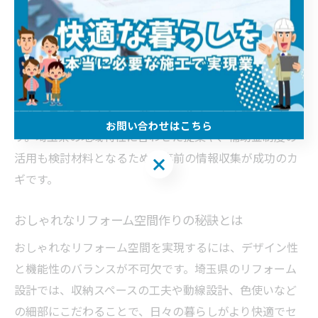
入れた快適な住まいへと生まれ変わります。埼玉県は夏
の暑さや冬の寒さが厳しいため、断熱リフォームや窓の
改修なども快適な暮らしには欠かせません。
リフォーム設計の段階でしっかりと要望や課題を整理
し、信頼できるリフォーム会社と相談を重ねることで、
家族全員が長く安心して暮らせる住まいを実現できま
お問い合わせはこちら
す。埼玉県の地域特性に合わせた提案や、補助金制度の
活用も検討材料となるため、事前の情報収集が成功のカ
お問い合わせはこちら
ギです。
おしゃれなリフォーム空間作りの秘訣とは
おしゃれなリフォーム空間を実現するには、デザイン性
と機能性のバランスが不可欠です。埼玉県のリフォーム
設計では、収納スペースの工夫や動線設計、色使いなど
の細部にこだわることで、日々の暮らしがより快適でセ