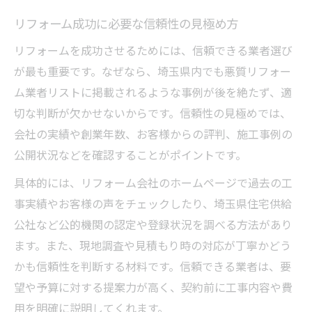
方法
リフォーム成功に必要な信頼性の見極め方
住宅リフォーム助成金のメリットと注意点
リフォームを成功させるためには、信頼できる業者選び
リフォーム費用を抑える補助金活用術
が最も重要です。なぜなら、埼玉県内でも悪質リフォー
リフォーム補助金を賢く利用する具体策
ム業者リストに掲載されるような事例が後を絶たず、適
安心して任せられるリフォーム選びの極意
切な判断が欠かせないからです。信頼性の見極めでは、
信頼性重視のリフォーム会社選びの基準
会社の実績や創業年数、お客様からの評判、施工事例の
公開状況などを確認することがポイントです。
口コミから分かるリフォーム業者の選択術
リフォーム契約前に確認すべき注意点
具体的には、リフォーム会社のホームページで過去の工
事実績やお客様の声をチェックしたり、埼玉県住宅供給
リフォームアドバイスの活用で安心度アッ
公社など公的機関の認定や登録状況を調べる方法があり
プ
ます。また、現地調査や見積もり時の対応が丁寧かどう
埼玉県で評判の良いリフォーム業者探し
かも信頼性を判断する材料です。信頼できる業者は、要
補助金を活かした快適リフォームの始め方
望や予算に対する提案力が高く、契約前に工事内容や費
リフォーム補助金を最大限活用する方法
用を明確に説明してくれます。