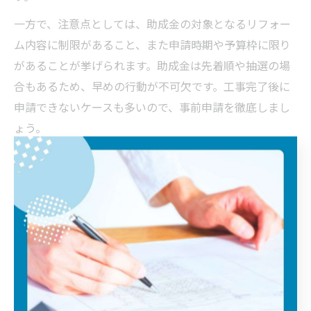
一方で、注意点としては、助成金の対象となるリフォー
ム内容に制限があること、また申請時期や予算枠に限り
があることが挙げられます。助成金は先着順や抽選の場
合もあるため、早めの行動が不可欠です。工事完了後に
申請できないケースも多いので、事前申請を徹底しまし
ょう。
助成金を利用した経験者からは「自己資金が少なくて済
んだ」「専門家のアドバイスでスムーズに進んだ」とい
った声が多く聞かれます。反面、申請書類の記入ミスや
工事内容の不適合で受給できなかった例もあるため、詳
細な条件確認と専門家への相談が成功の秘訣です。
リフォーム費用を抑える補助金活用術
リフォーム費用を賢く抑えるためには、補助金や助成金