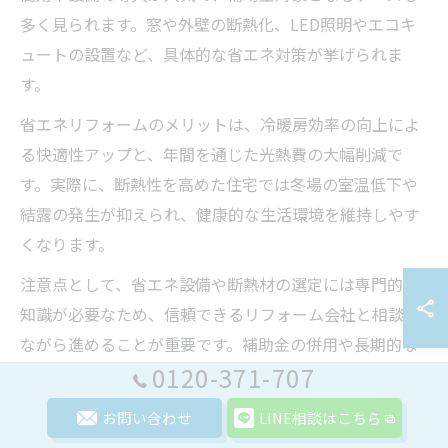
多く見られます。窓や外壁の断熱化、LED照明やエコキ
ュートの設置など、具体的な省エネ対策が挙げられま
す。
省エネリフォームのメリットは、冷暖房効率の向上によ
る快適性アップと、年間を通じた光熱費の大幅削減で
す。実際に、断熱性を高めた住宅では冬場の室温低下や
結露の発生が抑えられ、健康的な生活環境を維持しやす
くなります。
注意点として、省エネ設備や断熱材の選定には専門的な
知識が必要なため、信頼できるリフォーム会社と相談し
ながら進めることが重要です。補助金の併用や長期的な
0120-371-707
コストパフォーマンスも考慮し、最適なリフォームプラ
ンを計画しましょう。
お問い合わせ
LINE相談はこちら