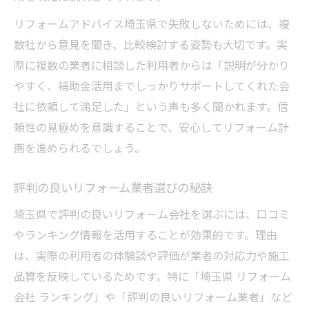
快適な住まい実現へリフォームポイント紹
リフォームアドバイス埼玉県で失敗しないためには、複
介
数社から意見を聞き、比較検討する姿勢も大切です。実
埼玉県住宅供給公社の助成金利用手順
際に複数の業者に相談した利用者からは「説明が分かり
補助金申請時に役立つリフォームアドバイ
やすく、補助金活用までしっかりサポートしてくれた会
ス
社に依頼して満足した」という声も多く聞かれます。信
省エネリフォームで快適性向上を目指す
頼性の見極めを意識することで、安心してリフォーム計
悪質業者を避けて安全なリフォームを叶える方
画を進められるでしょう。
法
評判の良いリフォーム業者選びの秘訣
悪質リフォーム業者リストで事前に対策
評判の悪いリフォーム業者の見抜き方
埼玉県で評判の良いリフォーム会社を選ぶには、口コミ
安全なリフォーム相談先の選び方
やランキング情報を活用することが効果的です。理由
は、実際の利用者の体験談や評価が業者の対応力や施工
リフォームでトラブルを回避する方法
品質を反映しているためです。特に「埼玉県 リフォーム
信頼できるリフォーム業者の特徴と確認点
会社 ランキング」や「評判の良いリフォーム業者」など
リフォームにおける埼玉県独自のポイント解説