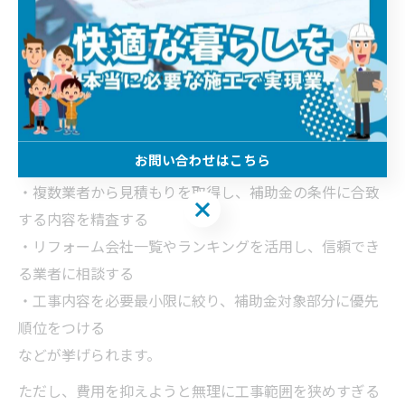
の併用活用がポイントです。複数の補助金制度を比較
し、同時に申請可能なものを選ぶことで、自己負担額を
大幅に減らせる場合があります。特に省エネリフォーム
や耐震改修は、国や自治体で複数の助成制度が設定され
ています。
お問い合わせはこちら
費用を抑える実践的な方法としては、
・複数業者から見積もりを取得し、補助金の条件に合致
お問い合わせはこちら
する内容を精査する
・リフォーム会社一覧やランキングを活用し、信頼でき
る業者に相談する
・工事内容を必要最小限に絞り、補助金対象部分に優先
順位をつける
などが挙げられます。
ただし、費用を抑えようと無理に工事範囲を狭めすぎる