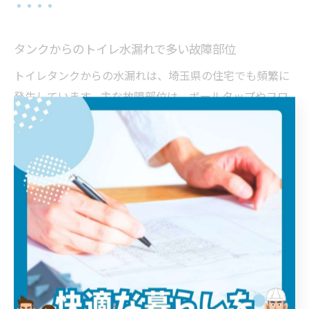
タンクからのトイレ水漏れで多い故障部位
トイレタンクからの水漏れは、埼玉県の住宅でも頻繁に
発生しています。主な故障部位は、ボールタップやフロ
ートバルブ、オーバーフロー管です。これらは経年劣化
や使用頻度の高さが原因で不具合を起こしやすく、特に
築年数の経過した住宅では注意が必要です。例えば、ボ
ールタップの動作不良が続くと、水が止まらずタンク外
に漏れるケースが多いです。早期発見・修理が再発防止
の鍵となります。
床周辺に発生するトイレ水漏れの原因とは
床周辺の水漏れは、便器と床の接合部や排水管周辺のト
ラブルが主な原因です。埼玉県では住宅の気候や地盤の