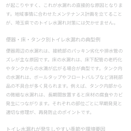
が起こりやすく、これが水漏れの直接的な原因となりま
配管やパッキンのトラブルによる水漏れ例
す。地域事情に合わせたメンテナンス計画を立てること
タンク内部の不具合で起きる水漏れ現象
が、埼玉県でのトイレ水漏れ対策には欠かせません。
水漏れ修理前に確認したいチェック項目
トイレ水漏れ修理前に確認するべきポイン
便器・床・タンク別トイレ水漏れの典型例
ト
便器周辺の水漏れは、接続部のパッキン劣化や排水管の
水漏れ箇所ごとに異なるチェックリスト
ズレが主な原因です。床の水漏れは、床下配管の老朽化
水道料金の異常増加に注意する方法
やタンクからの水滴が広がる場合が典型です。タンク内
トイレ水漏れの再発防止に必要な確認作業
の水漏れは、ボールタップやフロートバルブなど消耗部
修理前の写真撮影や記録の重要性とは
品の不具合が多く見られます。例えば、タンク内部から
信頼できる修理先の選び方ガイド
の微細な水漏れは、長期間放置すると床材の腐食やカビ
発生につながります。それぞれの部位ごとに早期発見と
トイレ水漏れ修理で安心な業者の特徴
適切な修理が、再発防止のポイントです。
口コミ・評判で選ぶトイレ水漏れ業者
水漏れ修理業者のサービス比較ポイント
トイレ水漏れが発生しやすい季節や環境要因