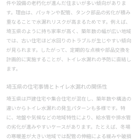
件や設備の老朽化が進んだ住まいが多い傾向がありま
便器周辺からのトイレ水漏れの原因例
す。理由は、パッキンや配管、タンク部品の劣化が積み
水のトラブル発見時の確認ポイントまとめ
重なることで水漏れリスクが高まるためです。例えば、
突然の水漏れ発生時に取るべき対応策
埼玉県のように持ち家率が高く、築年数の幅が広い地域
では、古い住宅ほど水回りのトラブルが生じやすい傾向
トイレ水漏れ発覚時の応急処置と注意点
が見られます。したがって、定期的な点検や部品交換を
水漏れ時にすぐ実践できる安全対策方法
計画的に実施することが、トイレ水漏れの予防に直結し
トイレ水漏れ時の連絡先と業者選定の流れ
ます。
トイレ水漏れトラブルで慌てないための手
順
埼玉県の住宅事情とトイレ水漏れの関係性
修理業者に依頼する前の準備事項
埼玉県は戸建住宅や集合住宅が混在し、築年数や構造の
タンクや床からの水漏れの主な要因
違いからトイレ水漏れの発生パターンも多様です。特
タンクからのトイレ水漏れで多い故障部位
に、地盤や気候などの地域特性により、給水管や排水管
床周辺に発生するトイレ水漏れの原因とは
の劣化が進みやすいケースがあります。たとえば、冬場
トイレ部品劣化による水漏れの特徴
の寒暖差が大きい地域では配管の伸縮による緩みや破損