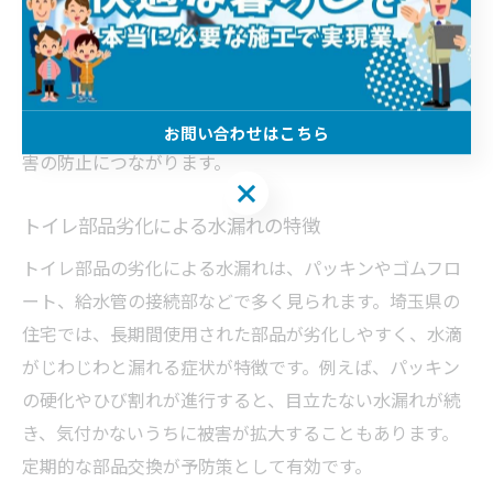
影響で、床材の隙間や配管のズレが生じやすい傾向があ
ります。例えば、排水管のパッキン劣化やシーリング材
の剥がれがあると、床に水が染み出す現象が発生しま
す。定期的な目視確認と床の濡れの早期発見が、二次被
お問い合わせはこちら
害の防止につながります。
お問い合わせはこちら
トイレ部品劣化による水漏れの特徴
トイレ部品の劣化による水漏れは、パッキンやゴムフロ
ート、給水管の接続部などで多く見られます。埼玉県の
住宅では、長期間使用された部品が劣化しやすく、水滴
がじわじわと漏れる症状が特徴です。例えば、パッキン
の硬化やひび割れが進行すると、目立たない水漏れが続
き、気付かないうちに被害が拡大することもあります。
定期的な部品交換が予防策として有効です。