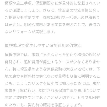
見積もり依頼前に知るべきポイントまとめ
種類や施工手順、保証期間などが具体的に記載されてい
費用相場を使った適切な交渉方法を紹介
るか確認しましょう。さらに、埼玉県の地域事情に合っ
た提案かも重要です。曖昧な説明や一括表示の見積もり
埼玉県の屋根リフォームで補助金活用を目指す
は要注意。明瞭な説明がある業者を選ぶことで、後悔の
リフォーム補助金を活用する条件と注意点
ないリフォームが実現します。
屋根リフォームで受けられる主な補助制度
助成金申請時に必要な書類と流れを解説
屋根修理で発生しやすい追加費用の注意点
補助金利用でリフォーム費用を抑えるコツ
屋根修理では、事前に見えなかった劣化や構造の問題が
補助制度の最新情報をチェックしよう
発見され、追加費用が発生するケースが少なくありませ
申請サポート付きリフォーム会社の選び方
ん。特に埼玉県のような気候変動の大きい地域では、下
屋根リフォームを成功へ導く実践的なポイント
地の腐食や断熱材の劣化などが見積もり後に判明するこ
リフォーム計画で重要なヒアリング内容
とも。こうしたリスクを最小限に抑えるためには、現地
調査を丁寧に行い、想定される追加工事や費用について
施工後のアフターケアで安心を長持ちさせ
事前に説明を受けておくことが大切です。トラブル回避
る
のためにも、契約前の確認を徹底しましょう。
リフォーム完了後の点検ポイントを確認