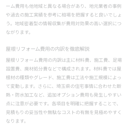
リフォーム後の保証内容とアフターサービ
ーム費用も他地域と異なる場合があり、地元業者の事例
ス
や過去の施工実績を参考に相場を把握すると良いでしょ
埼玉県の屋根リフォーム最新トレンド紹介
う。地域密着型の情報収集が費用対効果の高い選択につ
最適な屋根リフォーム時期はいつがベストか
ながります。
屋根リフォームのベストタイミングを見極
屋根リフォーム費用の内訳を徹底解説
める
劣化状況から判断する適切な時期のポイン
屋根リフォーム費用の内訳は主に材料費、施工費、足場
ト
設置費、廃材処分費などで構成されます。材料費では屋
根材の種類やグレード、施工費は工法や施工規模によっ
リフォーム時期を逃さないためのチェック
て変動します。さらに、埼玉県の住宅事情に合わせた断
項目
熱・防水加工など、追加オプション費用も発生しやすい
季節ごとの屋根リフォーム注意点まとめ
点に注意が必要です。各項目を明確に把握することで、
費用抑制のための時期選びと見積もり術
見積もりの妥当性や無駄なコストの有無を見極めやすく
屋根リフォーム計画で失敗しないコツ
なります。
悪徳業者に注意したい屋根リフォームのコツ