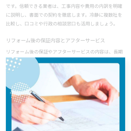
です。信頼できる業者は、工事内容や費用の内訳を明確
に説明し、書面での契約を徹底します。冷静に複数社を
比較し、口コミや行政の相談窓口も活用しましょう。
リフォーム後の保証内容とアフターサービス
リフォーム後の保証やアフターサービスの内容は、長期
的な安心へと直結します。なぜなら、万一の不具合発生
時に迅速な対応が受けられるからです。代表的な保証内
容には、施工保証や屋根材ごとの長期保証があります。
具体的には、保証書の発行や定期点検サービスの有無を
確認しましょう。アフターサービスが充実している業者
は、地域での信頼性も高く、安心して任せられるポイン
トとなります。
埼玉県の屋根リフォーム最新トレンド紹介