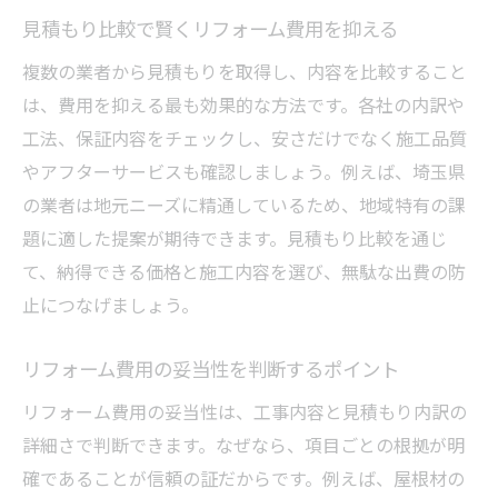
屋根修理の飛び込み営業に騙されない対策
見積もり比較で賢くリフォーム費用を抑える
悪徳業者を見抜くリフォーム見積もりの見
複数の業者から見積もりを取得し、内容を比較すること
方
は、費用を抑える最も効果的な方法です。各社の内訳や
適正価格でリフォームを依頼するポイント
工法、保証内容をチェックし、安さだけでなく施工品質
口コミや評判を活用した業者選びのコツ
やアフターサービスも確認しましょう。例えば、埼玉県
の業者は地元ニーズに精通しているため、地域特有の課
リフォーム契約時の注意事項を徹底解説
題に適した提案が期待できます。見積もり比較を通じ
トラブル防止に役立つ相談先と情報収集術
て、納得できる価格と施工内容を選び、無駄な出費の防
屋根リフォームを通じた費用相場の賢い把握法
止につなげましょう。
屋根リフォーム会社ごとの費用比較の進め
方
リフォーム費用の妥当性を判断するポイント
リフォーム費用の相場感を掴む具体的手順
リフォーム費用の妥当性は、工事内容と見積もり内訳の
費用の内訳を知り納得のリフォームを実現
詳細さで判断できます。なぜなら、項目ごとの根拠が明
実例から学ぶ屋根リフォームの費用目安
確であることが信頼の証だからです。例えば、屋根材の