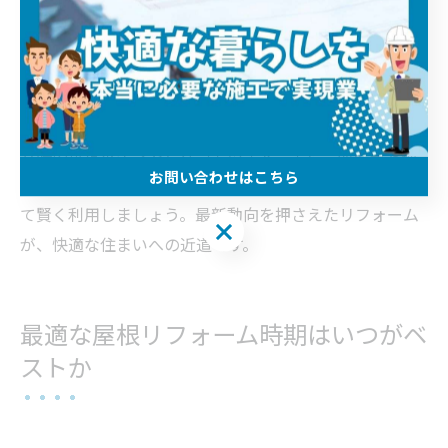
埼玉県の屋根リフォームでは、断熱性や耐久性を重視し
た新素材の導入が進んでいます。理由は、近年の異常気
象や省エネ志向の高まりによるものです。具体例とし
て、遮熱塗料や高機能屋根材の選択肢が増え、リフォー
ム時の選定ポイントとなっています。また、助成金や補
お問い合わせはこちら
助金の活用も注目されており、自治体ごとの制度を調べ
て賢く利用しましょう。最新動向を押さえたリフォーム
お問い合わせはこちら
が、快適な住まいへの近道です。
最適な屋根リフォーム時期はいつがベ
ストか