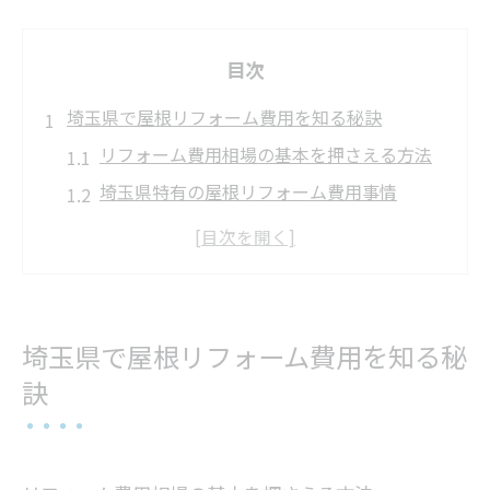
目次
埼玉県で屋根リフォーム費用を知る秘訣
リフォーム費用相場の基本を押さえる方法
埼玉県特有の屋根リフォーム費用事情
屋根リフォーム費用の内訳を徹底解説
見積もり比較で賢くリフォーム費用を抑え
る
リフォーム費用の妥当性を判断するポイン
埼玉県で屋根リフォーム費用を知る秘
ト
訣
屋根修理で発生しやすい追加費用の注意点
屋根の劣化が気になる方へリフォームの選び方
リフォーム時に見逃せない屋根劣化のサイ