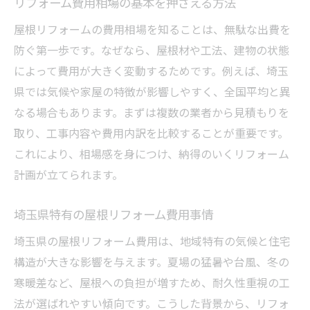
リフォーム費用相場の基本を押さえる方法
ン
屋根リフォームの費用相場を知ることは、無駄な出費を
屋根リフォームの工法別メリットと選び方
防ぐ第一歩です。なぜなら、屋根材や工法、建物の状態
耐用年数を意識したリフォームタイミング
によって費用が大きく変動するためです。例えば、埼玉
屋根材ごとのリフォーム適正と注意点
県では気候や家屋の特徴が影響しやすく、全国平均と異
リフォーム会社選びで重視すべきポイント
なる場合もあります。まずは複数の業者から見積もりを
屋根リフォーム体験談から学ぶ失敗しない
取り、工事内容や費用内訳を比較することが重要です。
選択
これにより、相場感を身につけ、納得のいくリフォーム
計画が立てられます。
リフォームで安心を得る埼玉県の屋根事情
埼玉県の気候が屋根リフォームに与える影
埼玉県特有の屋根リフォーム費用事情
響
埼玉県の屋根リフォーム費用は、地域特有の気候と住宅
リフォームで安心を得るための施工管理
構造が大きな影響を与えます。夏場の猛暑や台風、冬の
地元密着リフォーム業者の選び方と信頼性
寒暖差など、屋根への負担が増すため、耐久性重視の工
屋根修理の悪徳業者を見極める注意点
法が選ばれやすい傾向です。こうした背景から、リフォ