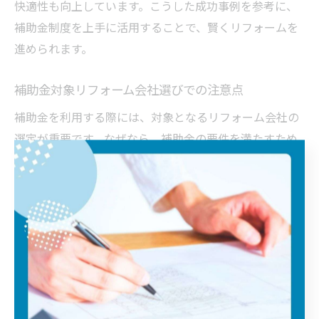
快適性も向上しています。こうした成功事例を参考に、
補助金制度を上手に活用することで、賢くリフォームを
進められます。
補助金対象リフォーム会社選びでの注意点
補助金を利用する際には、対象となるリフォーム会社の
選定が重要です。なぜなら、補助金の要件を満たすため
には、認定や登録を受けた業者で工事を行う必要がある
からです。実際、埼玉県でも自治体の指定業者や、実績
豊富なリフォーム会社が補助金対象となることが多いで
す。注意点としては、会社の資格や施工実績、補助金申
請のサポート体制を事前に確認することです。こうした
情報をしっかりチェックすることで、補助金の利用漏れ
や手続きのトラブルを防ぎ、安心してリフォームを任せ
ることができます。