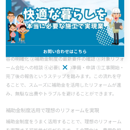
失敗しない補助金活用リフォームの流れ
補助金を活用したリフォームを成功させるには、計画的
な流れを押さえることが大切です。理由は、申請手続き
や工事内容に不備があると補助金が受けられないリスク
があるためです。具体的には、①希望するリフォーム内
お問い合わせはこちら
容の明確化 ②補助金制度の最新要件の確認 ③対象リフォ
お問い合わせはこちら
ーム会社への相談 ④必要書類の準備・申請 ⑤工事開始・
完了後の報告というステップを踏みます。この流れを守
ることで、スムーズに補助金を活用したリフォームが進
み、無駄な出費やトラブルを避けることができます。
補助金制度活用で理想のリフォームを実現
補助金制度をうまく活用することで、理想のリフォーム
を実現する可能性が広がります。その理由は、費用負担