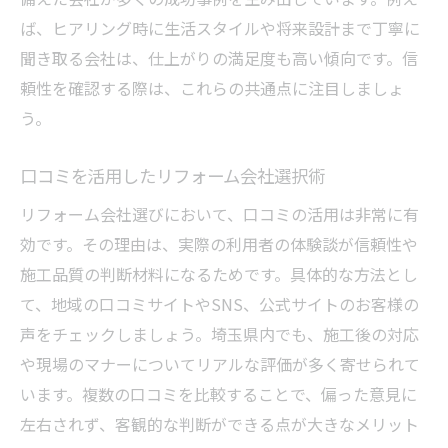
信頼できないリフォーム会社の危険なサイ
ば、ヒアリング時に生活スタイルや将来設計まで丁寧に
ン
聞き取る会社は、仕上がりの満足度も高い傾向です。信
口コミや体験談で悪質業者を事前にチェッ
頼性を確認する際は、これらの共通点に注目しましょ
ク
う。
トラブルを防ぐためのリフォーム会社選択
基準
口コミを活用したリフォーム会社選択術
おしゃれな住まいへ導くリフォーム実例集
リフォーム会社選びにおいて、口コミの活用は非常に有
埼玉リフォームで叶うおしゃれな実例紹介
効です。その理由は、実際の利用者の体験談が信頼性や
リフォーム会社を活用した空間デザイン術
施工品質の判断材料になるためです。具体的な方法とし
評判の良いリフォーム会社の施工事例の魅
て、地域の口コミサイトやSNS、公式サイトのお客様の
力
声をチェックしましょう。埼玉県内でも、施工後の対応
おしゃれなリフォームの最新トレンドと特
や現場のマナーについてリアルな評価が多く寄せられて
徴
います。複数の口コミを比較することで、偏った意見に
左右されず、客観的な判断ができる点が大きなメリット
専門家と作る理想の住まいの実現方法