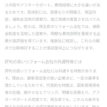
ス内容やアフターサポート、費用相場に大きな違いがあ
補助金を使ったリフォーム費用節約の実践
るためです。具体的には、見積もりの明確さ、保証内
例
容、補助金活用の提案力、施工実績の豊富さを比べてみ
補助金対象リフォーム会社選びでの注意点
ましょう。例えば、埼玉県のリフォーム会社では、補助
失敗しない補助金活用リフォームの流れ
金制度を活用した提案や、明瞭な費用説明を重視する企
補助金制度活用で理想のリフォームを実現
業が高評価を得ています。複数社に相談し、これらの観
補助金情報の正しい入手先と活用ポイント
点で比較検討することが満足度向上につながります。
悪質リフォーム業者を見抜くポイントまとめ
評判の良いリフォーム会社の共通特徴とは
悪質リフォーム業者の特徴と見抜き方を解
説
評判の良いリフォーム会社には共通する特徴がありま
評判の悪いリフォーム会社を避けるための
す。理由は、顧客満足度の高い企業ほど、一定の基準を
工夫
満たしているためです。代表的な特徴は、国家資格保有
者の在籍、細やかなヒアリング、明確な見積もり、アフ
埼玉県で注意すべきリフォーム業者リスト
ターサポートの充実です。埼玉県でも、これらの条件を
の活用方法
備えた会社が多くの成功事例を生み出しています。例え