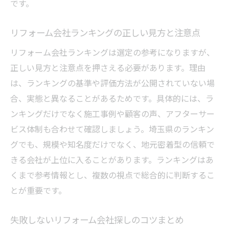
です。
おしゃれなリフォーム事例で選ぶ会社のポ
イント
リフォーム会社ランキングの正しい見方と注意点
評判や口コミから見るリフォーム会社の選び方
リフォーム会社ランキングは選定の参考になりますが、
リフォーム会社の評判を徹底的に調べる方
正しい見方と注意点を押さえる必要があります。理由
法
は、ランキングの基準や評価方法が公開されていない場
口コミから見たリフォーム会社の選択ポイ
合、実態と異なることがあるためです。具体的には、ラ
ント
ンキングだけでなく施工事例や顧客の声、アフターサー
評判の良いリフォーム会社に共通する特徴
ビス体制も合わせて確認しましょう。埼玉県のランキン
とは
グでも、規模や知名度だけでなく、地元密着型の信頼で
ランキング情報の正しい活用と注意点
きる会社が上位に入ることがあります。ランキングはあ
利用者の声から分かるリフォーム会社の実
くまで参考情報とし、複数の視点で総合的に判断するこ
力
とが重要です。
口コミサイトを最大限活用した業者選びの
失敗しないリフォーム会社探しのコツまとめ
コツ