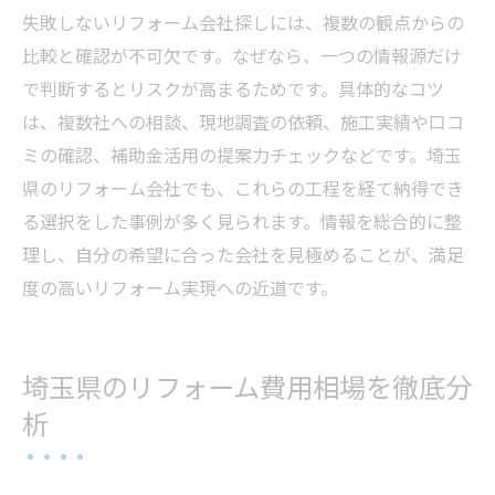
埼玉で安心して任せられるリフォームの条件
失敗しないリフォーム会社探しには、複数の観点からの
安心してリフォーム会社を選ぶための基準
比較と確認が不可欠です。なぜなら、一つの情報源だけ
で判断するとリスクが高まるためです。具体的なコツ
埼玉のリフォームで重視したい安心ポイン
は、複数社への相談、現地調査の依頼、施工実績や口コ
ト
ミの確認、補助金活用の提案力チェックなどです。埼玉
信頼できるリフォーム会社の保証とアフタ
県のリフォーム会社でも、これらの工程を経て納得でき
ーケア
る選択をした事例が多く見られます。情報を総合的に整
地域密着型リフォーム業者の強みと選び方
理し、自分の希望に合った会社を見極めることが、満足
施工後も安心できるリフォーム会社の特徴
度の高いリフォーム実現への近道です。
リフォーム会社選びで失敗しないための注
意点
理想の住まいを叶えるための実践的ガイド
埼玉県のリフォーム費用相場を徹底分
リフォーム会社と理想の住まいづくりの始
析
め方
要望を伝えるためのリフォーム計画作成法