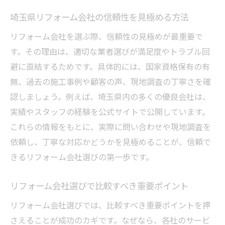
め
埼玉県リフォーム会社の信頼性を見極める方法
埼玉県のリフォーム費用相場を徹底分析
リフォーム会社を選ぶ際、信頼性の見極めが最重要で
リフォーム費用相場を把握するための基礎
す。その理由は、適切な業者選びが満足度やトラブル回
知識
避に直結するためです。具体的には、国家資格保有の有
埼玉県のリフォーム平均価格の傾向とは
無、過去の施工事例や顧客の声、現地調査の丁寧さを確
リフォーム総額の目安と費用項目の内訳
認しましょう。例えば、埼玉県内の多くの優良会社は、
費用相場を調べて予算計画を立てるコツ
実績やスタッフの経験を公式サイトで公開しています。
複数リフォーム会社の見積もり比較の重要
これらの情報をもとに、実際に問い合わせや現地調査を
性
依頼し、丁寧な対応かどうかを見極めることが、信頼で
おすすめリフォーム会社の費用感を知る方
きるリフォーム会社選びの第一歩です。
法
リフォーム会社選びで比較すべき重要ポイント
補助金を活用した賢いリフォーム方法とは
リフォーム会社選びでは、比較すべき重要ポイントを押
埼玉リフォーム補助金の最新情報と申請手
さえることが成功のカギです。なぜなら、各社のサービ
順