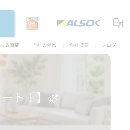
ある質問
当社の特徴
会社概要
ブログ
水回り
施工事例
キッチン
コラム
お風呂
タート！】🌿
トイレ
外装