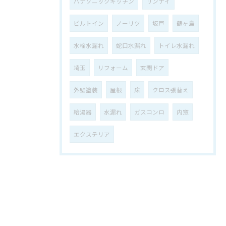
パナソニックキッチン
リンナイ
ビルトイン
ノーリツ
坂戸
鶴ヶ島
水栓水漏れ
蛇口水漏れ
トイレ水漏れ
埼玉
リフォーム
玄関ドア
外壁塗装
屋根
床
クロス張替え
給湯器
水漏れ
ガスコンロ
内窓
エクステリア